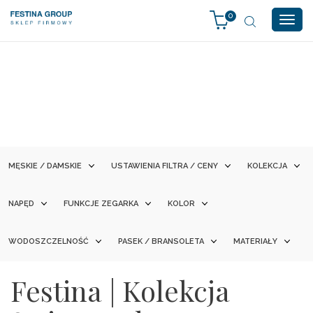
0
Togg
navig
MĘSKIE / DAMSKIE
USTAWIENIA FILTRA / CENY
KOLEKCJA
NAPĘD
FUNKCJE ZEGARKA
KOLOR
WODOSZCZELNOŚĆ
PASEK / BRANSOLETA
MATERIAŁY
Festina | Kolekcja