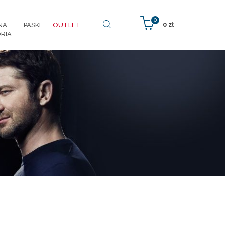
0
0
zł
NA
PASKI
OUTLET
RIA