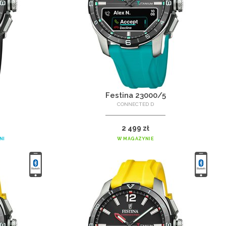
4
Festina 23000/5
CONNECTED D
2 499 zł
NI
W MAGAZYNIE