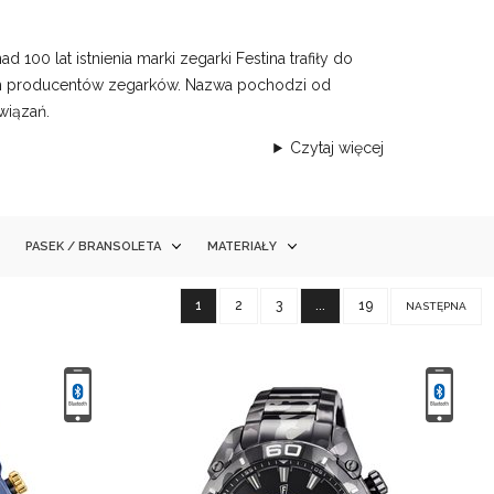
00 lat istnienia marki zegarki Festina trafiły do
kich producentów zegarków. Nazwa pochodzi od
wiązań.
Czytaj więcej
PASEK / BRANSOLETA
MATERIAŁY
1
2
3
...
19
NASTĘPNA