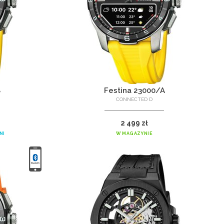
8
Festina 23000/A
CONNECTED D
2 499 zł
NI
W MAGAZYNIE