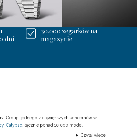
u
30.000 zegarków na
0 dni
magazynie
stina Group, jednego z największych koncernów w
by
,
Calypso
, łącznie ponad 10 000 modeli.
Czytaj więcej