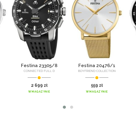
Festina 23305/8
Festina 20476/1
CONNECTED FULL D
BOYFRIEND COLLECTION
2 699 zł
559 zł
W MAGAZYNIE
W MAGAZYNIE