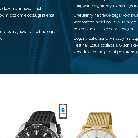
i pogwarancyjne, wymiana części 
wiadczeniu, innowacjach
kim poziomie obsługi klienta,
Oferujemy naprawę zegarków kwar
wodoszczelności do 20 ATM, wymia
polerowanie szkieł hesalitowych.
p jest najnowsza technologia,
e.
Zegarki zakupione w naszym sklepi
Festina i Lotus posiadają 5-letnią
zegarki Candino 5-letnią gwarancj