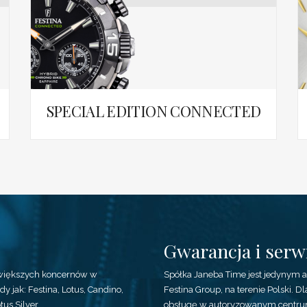
SPECIAL EDITION CONNECTED
Gwarancja i serw
ajwiększych koncernów w
Spółka Janeba Time jest jedynym 
 jak: Festina, Lotus, Candino,
Festina Group, na terenie Polski.
tus Silver.
obsługę w autoryzowanym centru