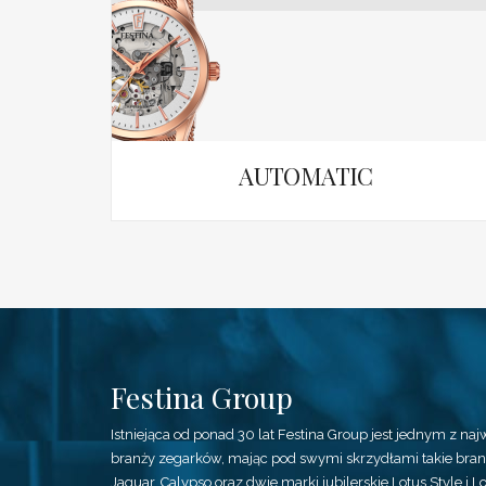
AUTOMATIC
Festina Group
Istniejąca od ponad 30 lat Festina Group jest jednym z n
branży zegarków, mając pod swymi skrzydłami takie brandy
Jaguar, Calypso oraz dwie marki jubilerskie Lotus Style i Lo