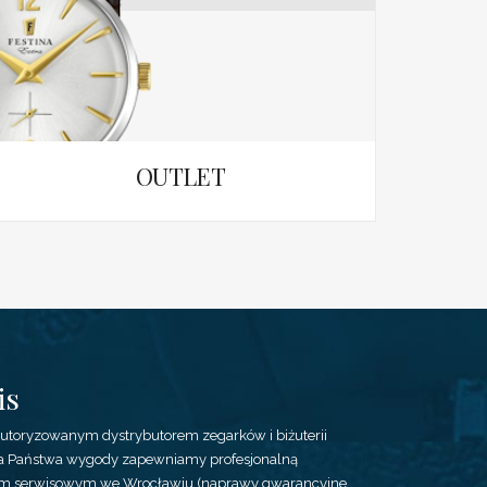
OUTLET
is
autoryzowanym dystrybutorem zegarków i biżuterii
 Dla Państwa wygody zapewniamy profesjonalną
m serwisowym we Wrocławiu (naprawy gwarancyjne