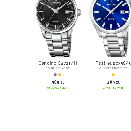
a 20758/1
Candino C4711/H
Festina 20736/3
NO BIKE
COUPLE CLASSIC
CLASSIC BRACELET
549 zł
969 zł
489 zł
GAZYNIE
W MAGAZYNIE
W MAGAZYNIE