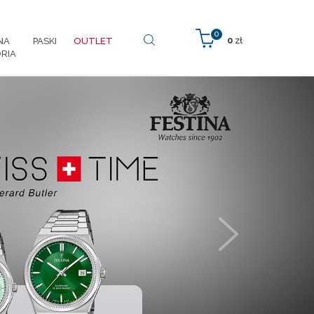
0
0
zł
NA
PASKI
OUTLET
RIA
Next