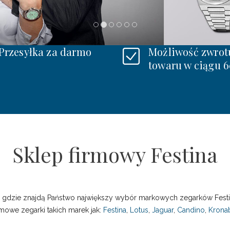
Przesyłka za darmo
Możliwość zwrot
towaru w ciągu 6
Sklep firmowy Festina
ieci, gdzie znajdą Państwo największy wybór markowych zegarków Fe
mowe zegarki takich marek jak:
Festina
,
Lotus
,
Jaguar
,
Candino
,
Krona