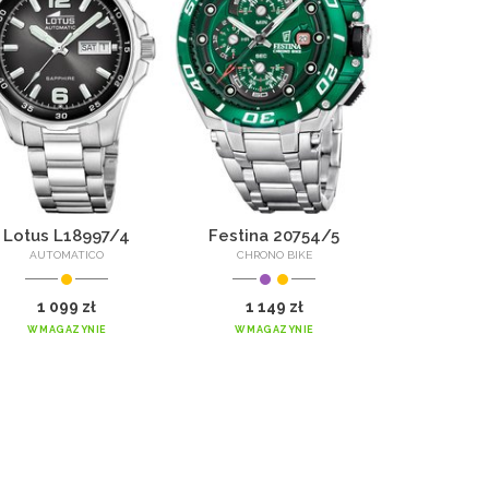
Lotus L18997/4
Festina 20754/5
Jaguar 
AUTOMATICO
CHRONO BIKE
CONNE
1 099 zł
1 149 zł
2 779
W MAGAZYNIE
W MAGAZYNIE
W MAGA