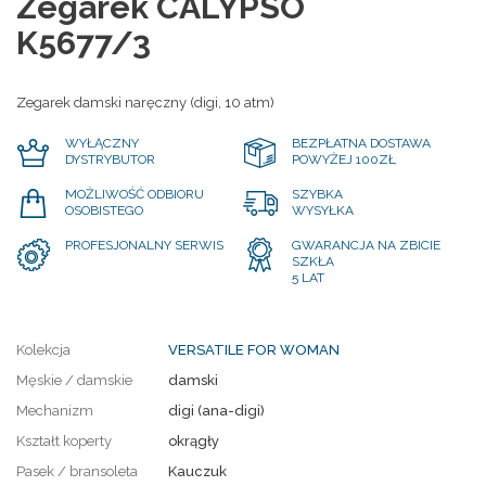
Zegarek CALYPSO
K5677/3
Zegarek damski naręczny (digi, 10 atm)
WYŁĄCZNY
BEZPŁATNA DOSTAWA
DYSTRYBUTOR
POWYŻEJ 100ZŁ
MOŻLIWOŚĆ ODBIORU
SZYBKA
OSOBISTEGO
WYSYŁKA
PROFESJONALNY SERWIS
GWARANCJA NA ZBICIE
SZKŁA
5 LAT
Kolekcja
VERSATILE FOR WOMAN
Męskie / damskie
damski
Mechanizm
digi (ana-digi)
Kształt koperty
okrągły
Pasek / bransoleta
Kauczuk