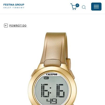
0
Togg
navig
POWRÓT DO