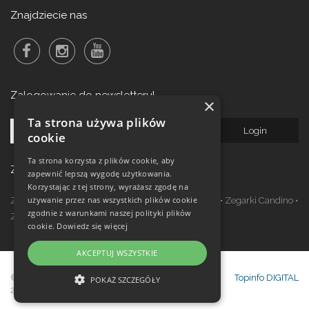
Znajdziecie nas
Zalogowanie do newsletteru!
×
Ta strona używa plików
cookie
Ta strona korzysta z plików cookie, aby
Zegarki w ofercie
zapewnić lepszą wygodę użytkowania.
Korzystając z tej strony, wyrażasz zgodę na
używanie przez nas wszystkich plików cookie
Zegarki Festina
•
Zegarki Kronaby
•
Zegarki Jaguar
•
Zegarki Candino
•
zgodnie z warunkami naszej polityki plików
Zegarki Lotus
•
Zegarki Calypso
cookie.
Dowiedz się więcej
AKCEPTUJ WSZYSTKIE
© Copyright Janeba Time Sp. z o.o. 2017-
Topinfo DIGITAL
POKAŻ SZCZEGÓŁY
2026
NIEZBĘDNE