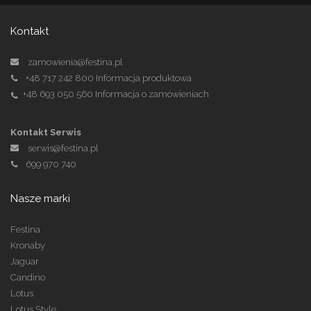
Kontakt
zamowienia@festina.pl
+48 717 242 800
Informacja produktowa
+48 693 050 560
Informacja o zamówieniach
Kontakt Serwis
serwis@festina.pl
699 970 740
Nasze marki
Festina
Kronaby
Jaguar
Candino
Lotus
Lotus Style