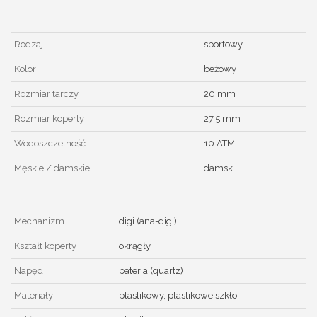
Rodzaj
sportowy
Kolor
beżowy
Rozmiar tarczy
20 mm
Rozmiar koperty
27,5 mm
Wodoszczelność
10 ATM
Męskie / damskie
damski
Mechanizm
digi (ana-digi)
Kształt koperty
okrągły
Napęd
bateria (quartz)
Materiały
plastikowy, plastikowe szkło