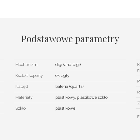
Podstawowe parametry
Mechanizm
digi (ana-digi)
K
m
Kształt koperty
okrągły
P
Napęd
bateria (quartz)
R
Materiały
plastikowy, plastikowe szkło
Z
Szkło
plastikowe
F