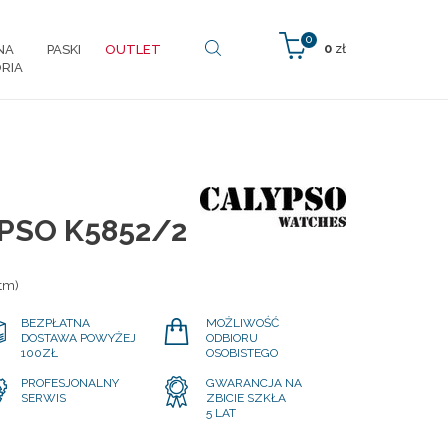
0
0
zł
NA
PASKI
OUTLET
RIA
PSO K5852/2
atm)
BEZPŁATNA
MOŻLIWOŚĆ
DOSTAWA POWYŻEJ
ODBIORU
100ZŁ
OSOBISTEGO
PROFESJONALNY
GWARANCJA NA
SERWIS
ZBICIE SZKŁA
5 LAT