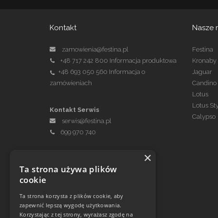
Kontakt
Nasze 
zamowienia@festina.pl
Festina
+48 717 242 800
Informacja produktowa
Kronaby
+48 693 050 560
Informacja o
Jaguar
zamówieniach
Candino
Lotus
Lotus St
Kontakt Serwis
Calypso
serwis@festina.pl
699 970 740
×
Ta strona używa plików
cookie
Ta strona korzysta z plików cookie, aby
zapewnić lepszą wygodę użytkowania.
Korzystając z tej strony, wyrażasz zgodę na