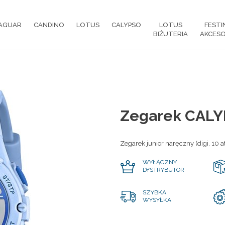
AGUAR
CANDINO
LOTUS
CALYPSO
LOTUS
FESTI
BIŻUTERIA
AKCESO
Zegarek CALY
Zegarek junior naręczny (digi, 10 
WYŁĄCZNY
DYSTRYBUTOR
SZYBKA
WYSYŁKA