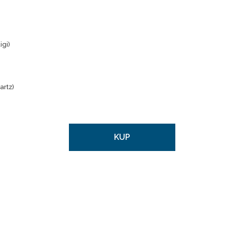
igi)
artz)
KUP