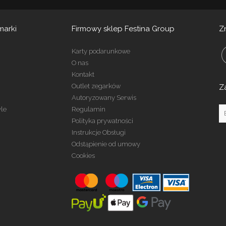
marki
Firmowy sklep Festina Group
Z
Karty podarunkowe
O nas
Kontakt
Outlet zegarków
Z
Autoryzowany Serwis
yle
Regulamin
Polityka prywatności
Instrukcje Obsługi
Odstąpienie od umowy
Cookies