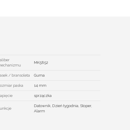
aliber
MK5852
echanizmu
asek / bransoleta
Guma
ozmiar paska
14 mm
apięcie
sprzączka
Datownik, Dzień tygodnia, Stoper,
unkcje
Alarm