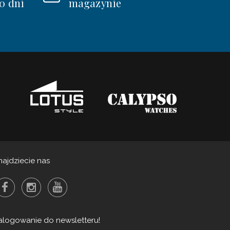
0 dni
magazynie
najdziecie nas
alogowanie do newsletteru!