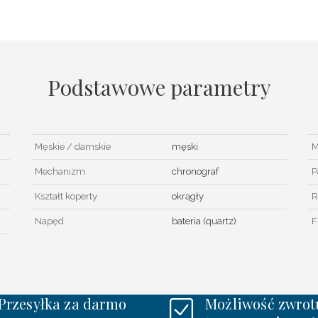
Podstawowe parametry
Męskie / damskie
męski
M
Mechanizm
chronograf
P
Kształt koperty
okrągły
R
Napęd
bateria (quartz)
F
Przesyłka za darmo
Możliwość zwrot