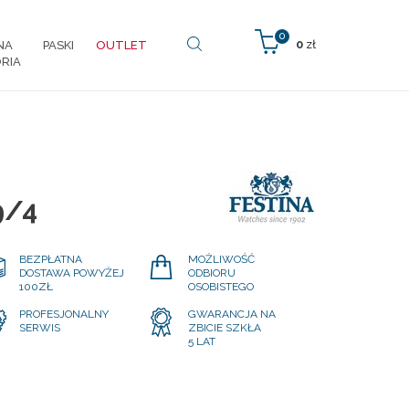
0
0
zł
NA
PASKI
OUTLET
RIA
9/4
BEZPŁATNA
MOŻLIWOŚĆ
DOSTAWA POWYŻEJ
ODBIORU
100ZŁ
OSOBISTEGO
PROFESJONALNY
GWARANCJA NA
SERWIS
ZBICIE SZKŁA
5 LAT