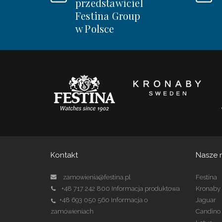
przedstawiciel
Festina Group
w Polsce
Kontakt
Nasze 
zamowienia@festina.pl
Festina
+48 717 242 800
Informacja produktowa
Kronaby
+48 693 050 560
Informacja o
Jaguar
zamówieniach
Candino