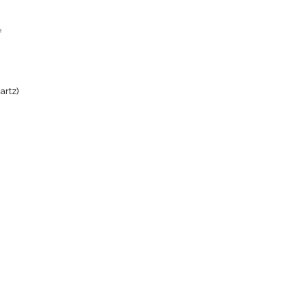
f
artz)