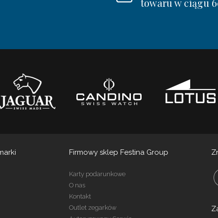
towaru w ciągu 6
marki
Firmowy sklep Festina Group
Z
Karty podarunkowe
O nas
Kontakt
Outlet zegarków
Z