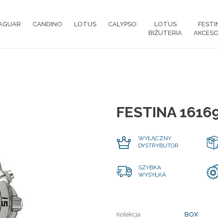
AGUAR
CANDINO
LOTUS
CALYPSO
LOTUS
FESTI
BIŻUTERIA
AKCESO
FESTINA 1616
WYŁĄCZNY
DYSTRYBUTOR
SZYBKA
WYSYŁKA
Kolekcja
BOX