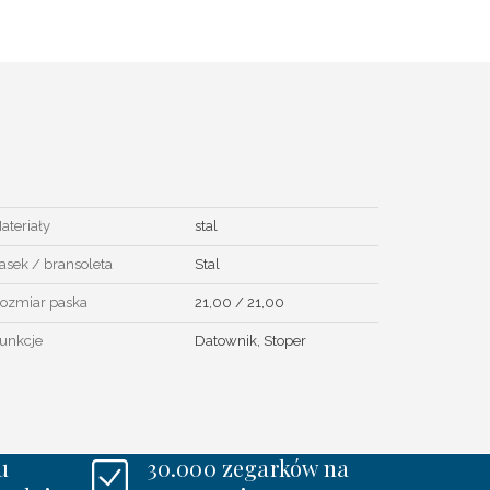
ateriały
stal
asek / bransoleta
Stal
ozmiar paska
21,00 / 21,00
unkcje
Datownik, Stoper
u
30.000 zegarków na