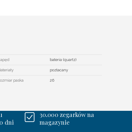
apęd
bateria (quartz)
ateriały
pozłacany
ozmiar paska
26
u
30.000 zegarków na
0 dni
magazynie