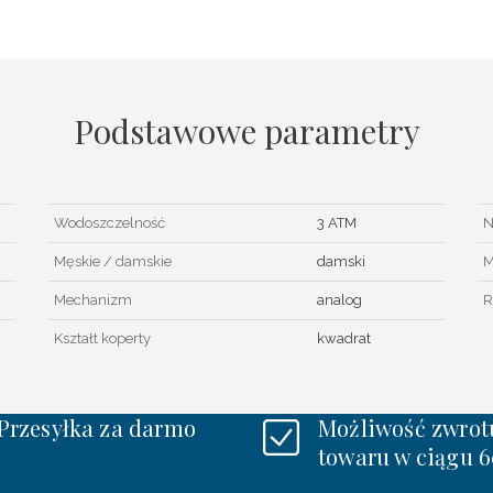
Podstawowe parametry
Wodoszczelność
3 ATM
N
Męskie / damskie
damski
M
Mechanizm
analog
R
Kształt koperty
kwadrat
Przesyłka za darmo
Możliwość zwrot
towaru w ciągu 6