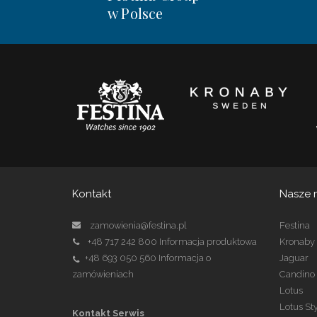
w Polsce
Kontakt
Nasze 
zamowienia@festina.pl
Festina
+48 717 242 800
Informacja produktowa
Kronaby
+48 693 050 560
Informacja o
Jaguar
zamówieniach
Candino
Lotus
Lotus St
Kontakt Serwis