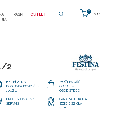
0
0
zł
NA
PASKI
OUTLET
RIA
1/2
BEZPŁATNA
MOŻLIWOŚĆ
DOSTAWA POWYŻEJ
ODBIORU
100ZŁ
OSOBISTEGO
PROFESJONALNY
GWARANCJA NA
SERWIS
ZBICIE SZKŁA
5 LAT