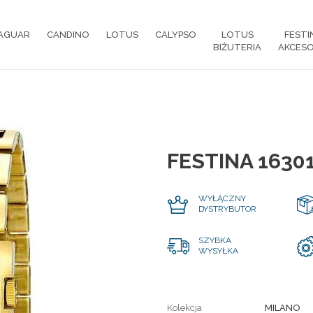
AGUAR
CANDINO
LOTUS
CALYPSO
LOTUS
FESTI
BIŻUTERIA
AKCESO
FESTINA 1630
WYŁĄCZNY
DYSTRYBUTOR
SZYBKA
WYSYŁKA
Kolekcja
MILANO