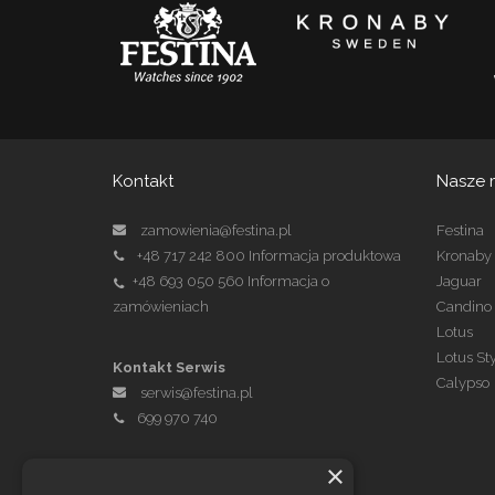
Kontakt
Nasze 
zamowienia@festina.pl
Festina
+48 717 242 800
Informacja produktowa
Kronaby
+48 693 050 560
Informacja o
Jaguar
zamówieniach
Candino
Lotus
Lotus St
Kontakt Serwis
Calypso
serwis@festina.pl
699 970 740
×