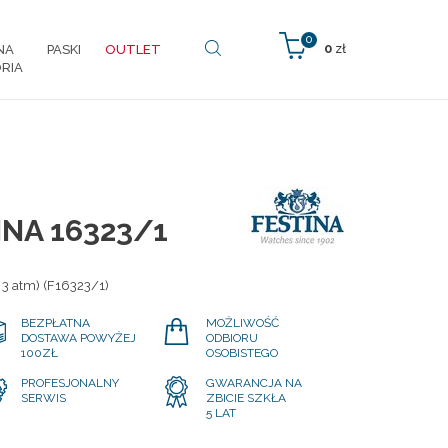
0
0
zł
NA
PASKI
OUTLET
RIA
INA 16323/1
 3 atm) (F16323/1)
BEZPŁATNA
MOŻLIWOŚĆ
DOSTAWA POWYŻEJ
ODBIORU
100ZŁ
OSOBISTEGO
PROFESJONALNY
GWARANCJA NA
SERWIS
ZBICIE SZKŁA
5 LAT