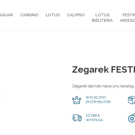
AGUAR
CANDINO
LOTUS
CALYPSO
LOTUS
FESTI
BIŻUTERIA
AKCESO
Zegarek FEST
Zegarek damski naręczny (analog,
WYŁĄCZNY
DYSTRYBUTOR
SZYBKA
WYSYŁKA