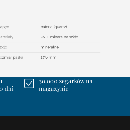
apęd
bateria (quartz)
ateriały
PVD, mineralne szkło
zkło
mineralne
ozmiar paska
27,8 mm
u
30.000 zegarków na
0 dni
magazynie