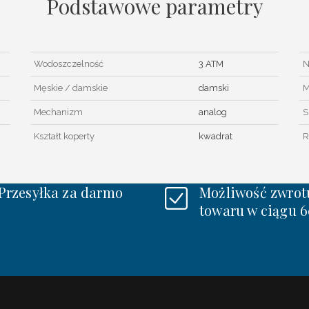
Podstawowe parametry
Wodoszczelność
3 ATM
N
Męskie / damskie
damski
M
Mechanizm
analog
S
Kształt koperty
kwadrat
R
Przesyłka za darmo
Możliwość zwrot
towaru w ciągu 6