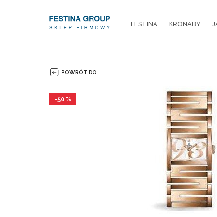
FESTINA
KRONABY
J
POWRÓT DO
-50 %