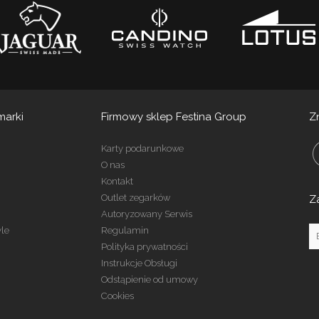
marki
Firmowy sklep Festina Group
Z
Karty podarunkowe
O nas
Kontakt
Outlet zegarków
Z
Autoryzowany Serwis
yle
Regulamin
Polityka prywatności
Instrukcje Obsługi
Odstąpienie od umowy
Cookies