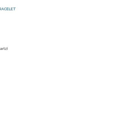
BRACELET
artz)