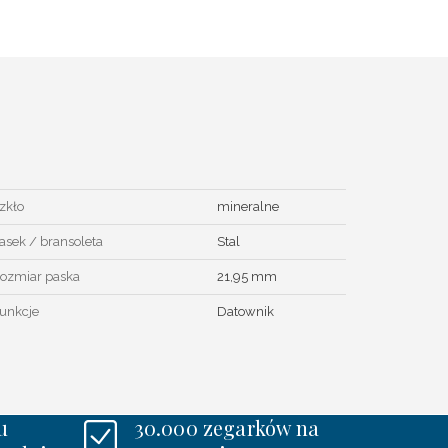
zkło
mineralne
asek / bransoleta
Stal
ozmiar paska
21,95 mm
unkcje
Datownik
u
30.000 zegarków na