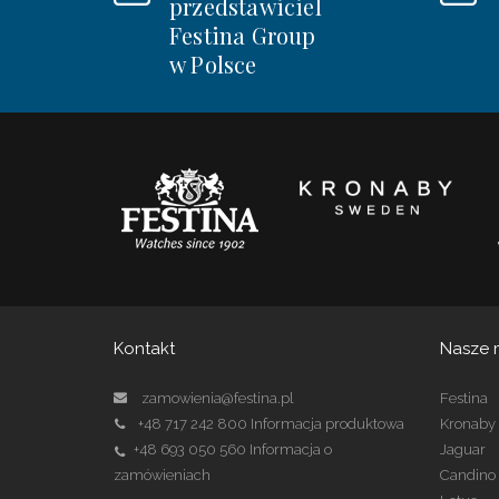
przedstawiciel
Festina Group
w Polsce
Kontakt
Nasze 
zamowienia@festina.pl
Festina
+48 717 242 800
Informacja produktowa
Kronaby
+48 693 050 560
Informacja o
Jaguar
zamówieniach
Candino