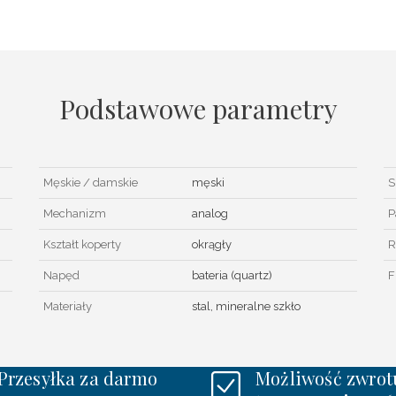
Podstawowe parametry
Męskie / damskie
męski
S
Mechanizm
analog
P
Kształt koperty
okrągły
R
Napęd
bateria (quartz)
F
Materiały
stal, mineralne szkło
Przesyłka za darmo
Możliwość zwrot