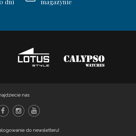
0 dni
magazynie
najdziecie nas
alogowanie do newsletteru!