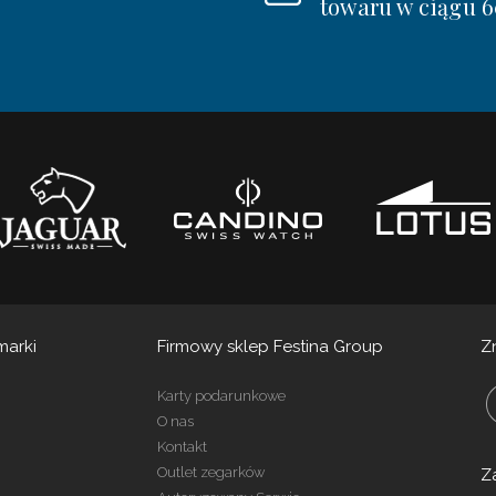
towaru w ciągu 6
marki
Firmowy sklep Festina Group
Z
Karty podarunkowe
O nas
Kontakt
Outlet zegarków
Z