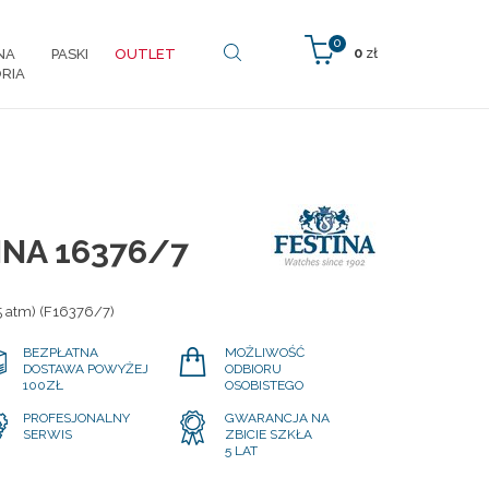
0
0
zł
NA
PASKI
OUTLET
RIA
INA 16376/7
5 atm) (F16376/7)
BEZPŁATNA
MOŻLIWOŚĆ
DOSTAWA POWYŻEJ
ODBIORU
100ZŁ
OSOBISTEGO
PROFESJONALNY
GWARANCJA NA
SERWIS
ZBICIE SZKŁA
5 LAT