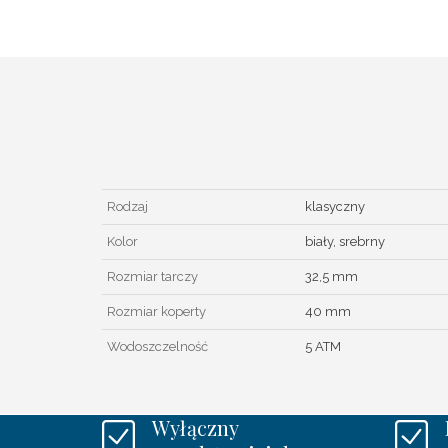
Rodzaj
klasyczny
Kolor
biały, srebrny
Rozmiar tarczy
32,5 mm
Rozmiar koperty
40 mm
Wodoszczelność
5 ATM
Wyłączny