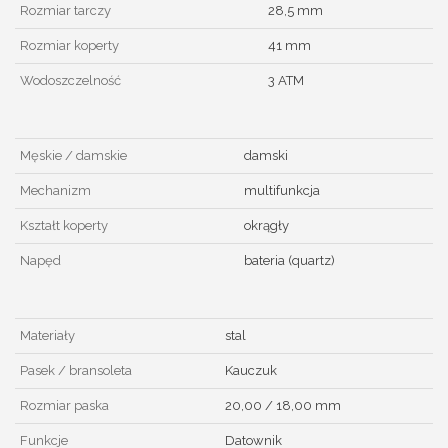
Rozmiar tarczy
28,5 mm
Rozmiar koperty
41 mm
Wodoszczelność
3 ATM
Męskie / damskie
damski
Mechanizm
multifunkcja
Kształt koperty
okrągły
Napęd
bateria (quartz)
Materiały
stal
Pasek / bransoleta
Kauczuk
Rozmiar paska
20,00 / 18,00 mm
Funkcje
Datownik