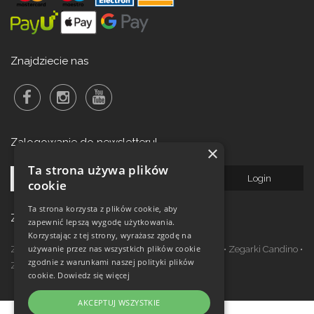
Znajdziecie nas
Zalogowanie do newsletteru!
×
Ta strona używa plików
cookie
Ta strona korzysta z plików cookie, aby
Zegarki w ofercie
zapewnić lepszą wygodę użytkowania.
Korzystając z tej strony, wyrażasz zgodę na
używanie przez nas wszystkich plików cookie
Zegarki Festina
•
Zegarki Kronaby
•
Zegarki Jaguar
•
Zegarki Candino
•
zgodnie z warunkami naszej polityki plików
Zegarki Lotus
•
Zegarki Calypso
cookie.
Dowiedz się więcej
AKCEPTUJ WSZYSTKIE