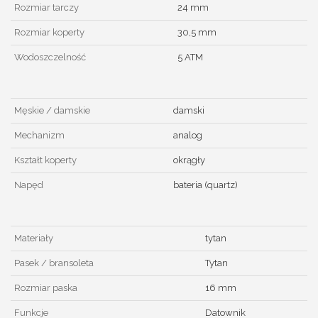
Rozmiar tarczy
24 mm
Rozmiar koperty
30,5 mm
Wodoszczelność
5 ATM
Męskie / damskie
damski
Mechanizm
analog
Kształt koperty
okrągły
Napęd
bateria (quartz)
Materiały
tytan
Pasek / bransoleta
Tytan
Rozmiar paska
16 mm
Funkcje
Datownik