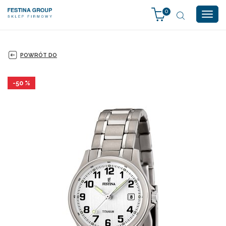
0
Togg
navig
POWRÓT DO
-50 %