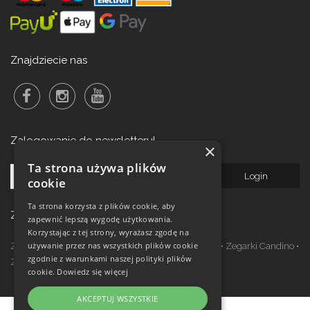
Znajdziecie nas
Zalogowanie do newsletteru!
×
Ta strona używa plików
cookie
Ta strona korzysta z plików cookie, aby
Zegarki w ofercie
zapewnić lepszą wygodę użytkowania.
Korzystając z tej strony, wyrażasz zgodę na
używanie przez nas wszystkich plików cookie
Zegarki Festina
•
Zegarki Kronaby
•
Zegarki Jaguar
•
Zegarki Candino
•
zgodnie z warunkami naszej polityki plików
Zegarki Lotus
•
Zegarki Calypso
cookie.
Dowiedz się więcej
AKCEPTUJ WSZYSTKIE