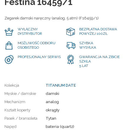
Festina 16459/1
Zegarek damski naręczny (analog, 5 atm) (F16459/1)
WYŁĄCZNY
BEZPŁATNA DOSTAWA
DYSTRYBUTOR
POWYŻEJ 100ZŁ
MOŻLIWOŚĆ ODBIORU
SZYBKA
OSOBISTEGO
WYSYŁKA
PROFESJONALNY SERWIS
GWARANCJA NA ZBICIE
SZKŁA
5 LAT
Kolekcja
TITANIUM DATE
Męskie / damskie
damski
Mechanizm
analog
Kształt koperty
okrągły
Pasek / bransoleta
Tytan
Napęd
bateria (quartz)