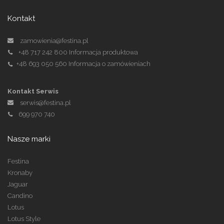
Kontakt
zamowienia@festina.pl
+48 717 242 800
Informacja produktowa
+48 693 050 560
Informacja o zamówieniach
Kontakt Serwis
serwis@festina.pl
699 970 740
Nasze marki
Festina
Kronaby
Jaguar
Candino
Lotus
Lotus Style