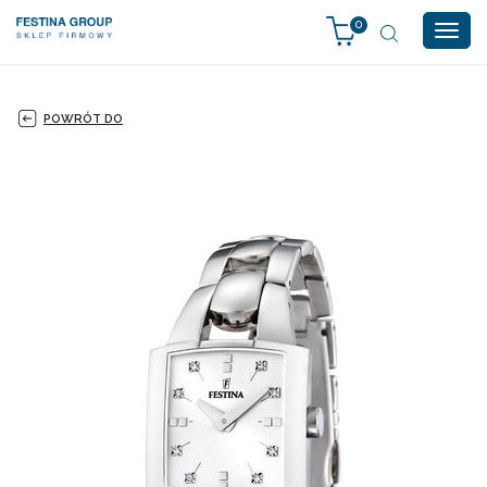
0
Togg
navig
POWRÓT DO