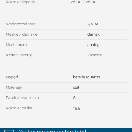
Rozmiar koperty
26,00 / 26,00
Wodoszczelność
5 ATM
Męskie / damskie
damski
Mechanizm
analog
Kształt koperty
kwadrat
Napęd
bateria (quartz)
Materiały
stal
Pasek / bransoleta
Stal
Rozmiar paska
15,5
Wyłączny przedstawiciel