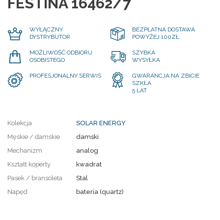
FESTINA 16462/7
WYŁĄCZNY
BEZPŁATNA DOSTAWA
DYSTRYBUTOR
POWYŻEJ 100ZŁ
MOŻLIWOŚĆ ODBIORU
SZYBKA
OSOBISTEGO
WYSYŁKA
PROFESJONALNY SERWIS
GWARANCJA NA ZBICIE
SZKŁA
5 LAT
Kolekcja
SOLAR ENERGY
Męskie / damskie
damski
Mechanizm
analog
Kształt koperty
kwadrat
Pasek / bransoleta
Stal
Napęd
bateria (quartz)