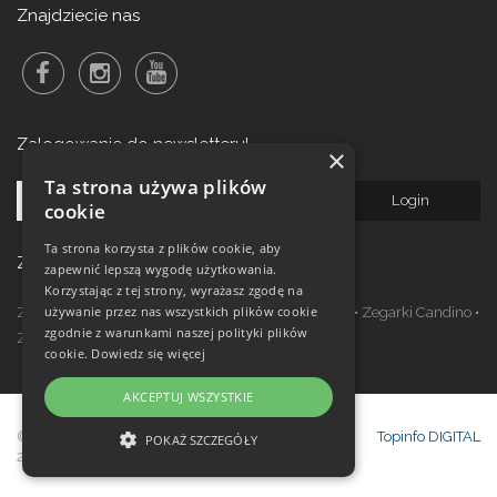
Znajdziecie nas
Zalogowanie do newsletteru!
×
Ta strona używa plików
cookie
Ta strona korzysta z plików cookie, aby
Zegarki w ofercie
zapewnić lepszą wygodę użytkowania.
Korzystając z tej strony, wyrażasz zgodę na
używanie przez nas wszystkich plików cookie
Zegarki Festina
•
Zegarki Kronaby
•
Zegarki Jaguar
•
Zegarki Candino
•
zgodnie z warunkami naszej polityki plików
Zegarki Lotus
•
Zegarki Calypso
cookie.
Dowiedz się więcej
AKCEPTUJ WSZYSTKIE
© Copyright Janeba Time Sp. z o.o. 2017-
Topinfo DIGITAL
POKAŻ SZCZEGÓŁY
2026
NIEZBĘDNE