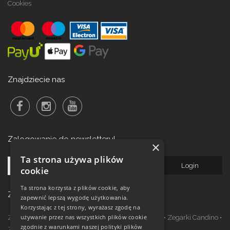
Cookies
Znajdziecie nas
Zalogowanie do newsletteru!
×
Ta strona używa plików
cookie
Ta strona korzysta z plików cookie, aby
Zegarki w ofercie
zapewnić lepszą wygodę użytkowania.
Korzystając z tej strony, wyrażasz zgodę na
używanie przez nas wszystkich plików cookie
Zegarki Festina
•
Zegarki Kronaby
•
Zegarki Jaguar
•
Zegarki Candino
•
zgodnie z warunkami naszej polityki plików
Zegarki Lotus
•
Zegarki Calypso