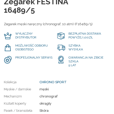
Zegarek FESTINA
16489/5
Zegarek męski naręczny (chronograf, 10 atm) (F16489/5)
WYŁĄCZNY
BEZPŁATNA DOSTAWA
DYSTRYBUTOR
POWYŻEJ 100ZŁ
MOŻLIWOŚĆ ODBIORU
SZYBKA
OSOBISTEGO
WYSYŁKA
PROFESJONALNY SERWIS
GWARANCJA NA ZBICIE
SZKŁA
5 LAT
Kolekcja
CHRONO SPORT
Męskie / damskie
męski
Mechanizm
chronograf
Kształt koperty
okrągły
Pasek / bransoleta
Skóra