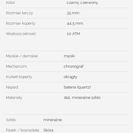
Kolor
czarny, czerwony
Rozmiar tarczy
35 mm
Rozmiar koperty
44,5 mm
Wodoszczelność
10 ATM
Męskie / damskie
męski
Mechanizm
chronograf
Kształt koperty
okrągły
Napęd
bateria (quartz)
Materiały
stal, mineralne szkło
Szkło
mineralne
Pasek / bransoleta
Skóra