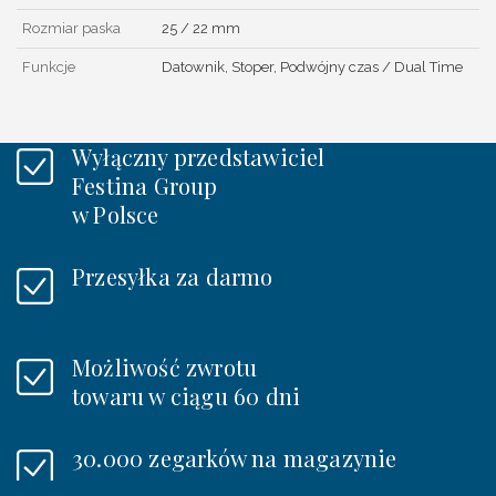
Rozmiar paska
25 / 22 mm
Funkcje
Datownik, Stoper, Podwójny czas / Dual Time
Wyłączny przedstawiciel
Festina Group
w Polsce
Przesyłka za darmo
Możliwość zwrotu
towaru w ciągu 60 dni
30.000 zegarków na magazynie