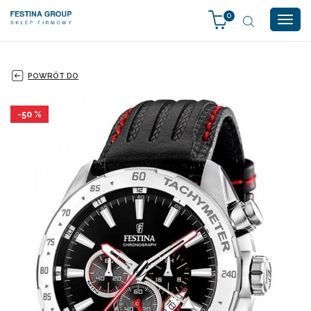
0
Togg
navig
POWRÓT DO
-50 %