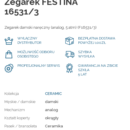
Zegarek FESTINA
16531/3
Zegarek damski naręczny (analog, 5 atm) (F16531/3)
WYŁĄCZNY
BEZPŁATNA DOSTAWA
DYSTRYBUTOR
POWYŻEJ 100ZŁ
MOŻLIWOŚĆ ODBIORU
SZYBKA
OSOBISTEGO
WYSYŁKA
PROFESJONALNY SERWIS
GWARANCJA NA ZBICIE
SZKŁA
5 LAT
Kolekcja
CERAMIC
Męskie / damskie
damski
Mechanizm
analog
Kształt koperty
okrągły
Pasek / bransoleta
Ceramika