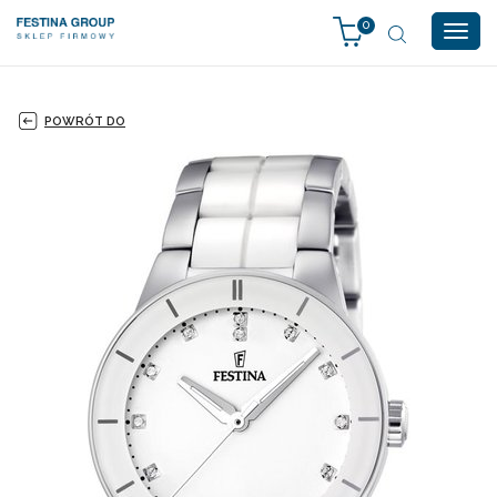
0
Togg
navig
POWRÓT DO