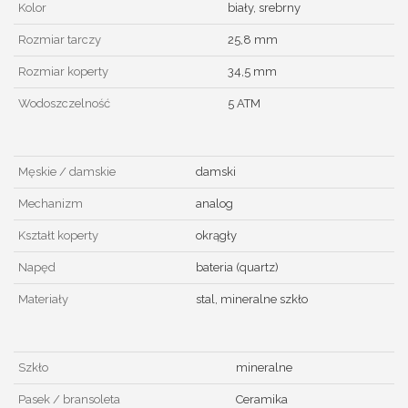
Kolor
biały, srebrny
Rozmiar tarczy
25,8 mm
Rozmiar koperty
34,5 mm
Wodoszczelność
5 ATM
Męskie / damskie
damski
Mechanizm
analog
Kształt koperty
okrągły
Napęd
bateria (quartz)
Materiały
stal, mineralne szkło
Szkło
mineralne
Pasek / bransoleta
Ceramika