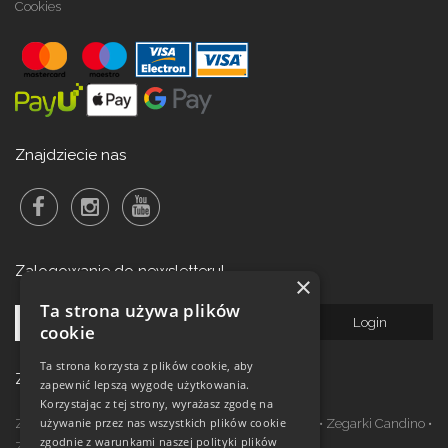
Cookies
Znajdziecie nas
Zalogowanie do newsletteru!
×
Ta strona używa plików
cookie
Ta strona korzysta z plików cookie, aby
Zegarki w ofercie
zapewnić lepszą wygodę użytkowania.
Korzystając z tej strony, wyrażasz zgodę na
używanie przez nas wszystkich plików cookie
Zegarki Festina
•
Zegarki Kronaby
•
Zegarki Jaguar
•
Zegarki Candino
•
zgodnie z warunkami naszej polityki plików
Zegarki Lotus
•
Zegarki Calypso