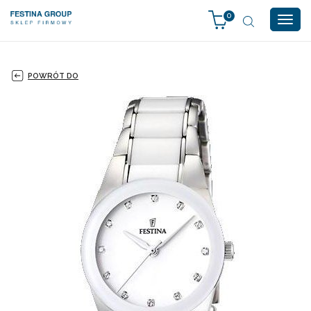
0
Togg
navig
POWRÓT DO