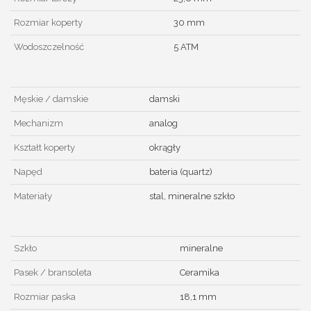
Rozmiar koperty
30 mm
Wodoszczelność
5 ATM
Męskie / damskie
damski
Mechanizm
analog
Kształt koperty
okrągły
Napęd
bateria (quartz)
Materiały
stal, mineralne szkło
Szkło
mineralne
Pasek / bransoleta
Ceramika
Rozmiar paska
18,1 mm