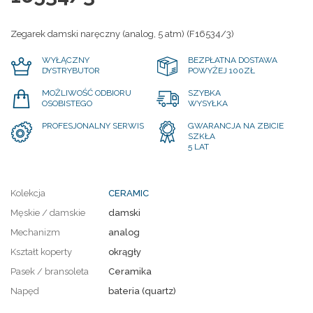
Zegarek damski naręczny (analog, 5 atm) (F16534/3)
WYŁĄCZNY
BEZPŁATNA DOSTAWA
DYSTRYBUTOR
POWYŻEJ 100ZŁ
MOŻLIWOŚĆ ODBIORU
SZYBKA
OSOBISTEGO
WYSYŁKA
PROFESJONALNY SERWIS
GWARANCJA NA ZBICIE
SZKŁA
5 LAT
Kolekcja
CERAMIC
Męskie / damskie
damski
Mechanizm
analog
Kształt koperty
okrągły
Pasek / bransoleta
Ceramika
Napęd
bateria (quartz)