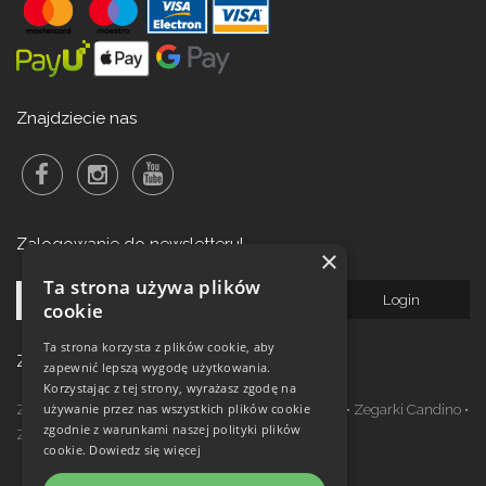
Znajdziecie nas
Zalogowanie do newsletteru!
×
Ta strona używa plików
cookie
Ta strona korzysta z plików cookie, aby
Zegarki w ofercie
zapewnić lepszą wygodę użytkowania.
Korzystając z tej strony, wyrażasz zgodę na
używanie przez nas wszystkich plików cookie
Zegarki Festina
•
Zegarki Kronaby
•
Zegarki Jaguar
•
Zegarki Candino
•
zgodnie z warunkami naszej polityki plików
Zegarki Lotus
•
Zegarki Calypso
cookie.
Dowiedz się więcej