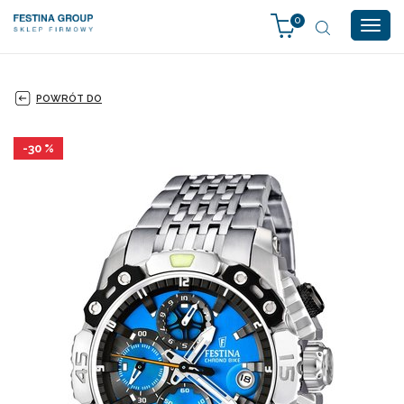
0
Togg
navig
POWRÓT DO
-30 %