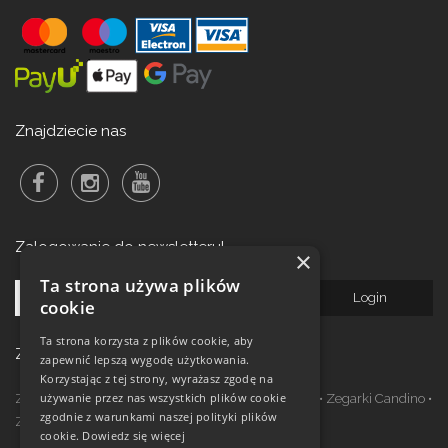
Znajdziecie nas
Zalogowanie do newsletteru!
×
Ta strona używa plików
cookie
Ta strona korzysta z plików cookie, aby
Zegarki w ofercie
zapewnić lepszą wygodę użytkowania.
Korzystając z tej strony, wyrażasz zgodę na
używanie przez nas wszystkich plików cookie
Zegarki Festina
•
Zegarki Kronaby
•
Zegarki Jaguar
•
Zegarki Candino
•
zgodnie z warunkami naszej polityki plików
Zegarki Lotus
•
Zegarki Calypso
cookie.
Dowiedz się więcej