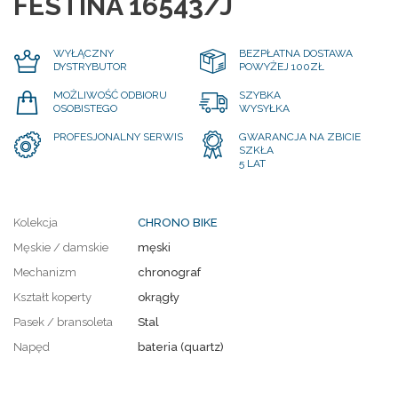
FESTINA 16543/J
WYŁĄCZNY
BEZPŁATNA DOSTAWA
DYSTRYBUTOR
POWYŻEJ 100ZŁ
MOŻLIWOŚĆ ODBIORU
SZYBKA
OSOBISTEGO
WYSYŁKA
PROFESJONALNY SERWIS
GWARANCJA NA ZBICIE
SZKŁA
5 LAT
Kolekcja
CHRONO BIKE
Męskie / damskie
męski
Mechanizm
chronograf
Kształt koperty
okrągły
Pasek / bransoleta
Stal
Napęd
bateria (quartz)