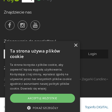
Znajdziecie nas
Zalogowanie do newsletteru!
×
Ta strona używa plików
cookie
Ta strona korzysta z plików cookie, aby
Zegarki w ofercie
zapewnić lepszą wygodę użytkowania.
Korzystając z tej strony, wyrażasz zgodę na
używanie przez nas wszystkich plików cookie
Zegarki Festina
•
Zegarki Kronaby
•
Zegarki Jaguar
•
Zegarki Candino
•
zgodnie z warunkami naszej polityki plików
Zegarki Lotus
•
Zegarki Calypso
cookie.
Dowiedz się więcej
AKCEPTUJ WSZYSTKIE
© Copyright Janeba Time Sp. z o.o. 2017-
Topinfo DIGITAL
POKAŻ SZCZEGÓŁY
2026