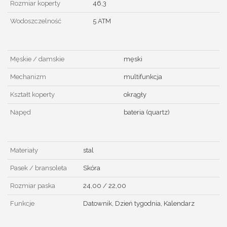
Rozmiar koperty
46,3
Wodoszczelność
5 ATM
Męskie / damskie
męski
Mechanizm
multifunkcja
Kształt koperty
okrągły
Napęd
bateria (quartz)
Materiały
stal
Pasek / bransoleta
Skóra
Rozmiar paska
24,00 / 22,00
Funkcje
Datownik, Dzień tygodnia, Kalendarz