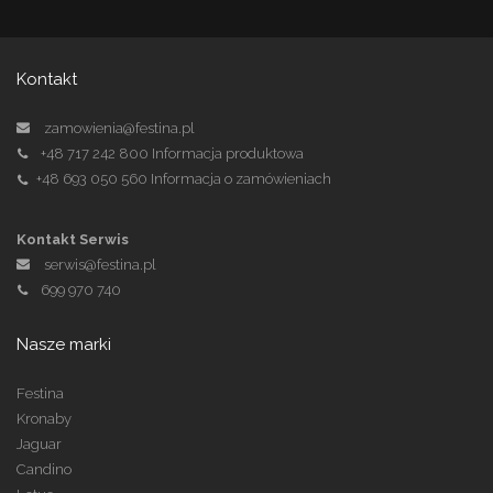
Kontakt
zamowienia@festina.pl
+48 717 242 800
Informacja produktowa
+48 693 050 560
Informacja o zamówieniach
Kontakt Serwis
serwis@festina.pl
699 970 740
Nasze marki
Festina
Kronaby
Jaguar
Candino