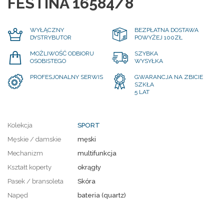
FESTINA 16584/8
WYŁĄCZNY
BEZPŁATNA DOSTAWA
DYSTRYBUTOR
POWYŻEJ 100ZŁ
MOŻLIWOŚĆ ODBIORU
SZYBKA
OSOBISTEGO
WYSYŁKA
PROFESJONALNY SERWIS
GWARANCJA NA ZBICIE
SZKŁA
5 LAT
Kolekcja
SPORT
Męskie / damskie
męski
Mechanizm
multifunkcja
Kształt koperty
okrągły
Pasek / bransoleta
Skóra
Napęd
bateria (quartz)