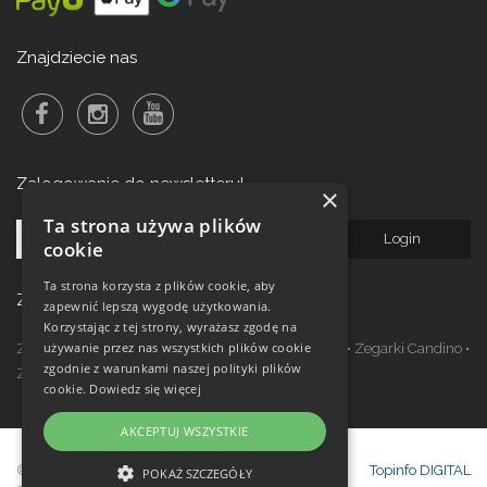
Znajdziecie nas
Zalogowanie do newsletteru!
×
Ta strona używa plików
cookie
Ta strona korzysta z plików cookie, aby
Zegarki w ofercie
zapewnić lepszą wygodę użytkowania.
Korzystając z tej strony, wyrażasz zgodę na
używanie przez nas wszystkich plików cookie
Zegarki Festina
•
Zegarki Kronaby
•
Zegarki Jaguar
•
Zegarki Candino
•
zgodnie z warunkami naszej polityki plików
Zegarki Lotus
•
Zegarki Calypso
cookie.
Dowiedz się więcej
AKCEPTUJ WSZYSTKIE
© Copyright Janeba Time Sp. z o.o. 2017-
Topinfo DIGITAL
POKAŻ SZCZEGÓŁY