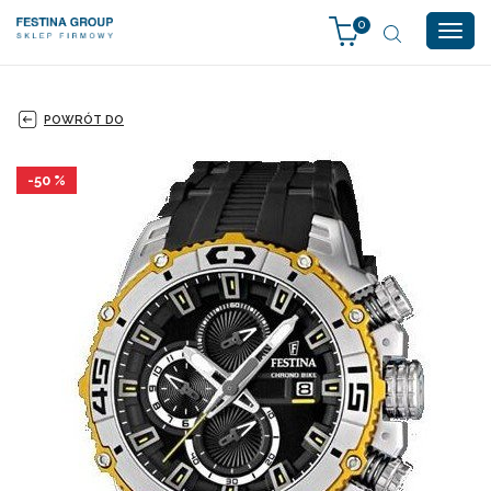
0
Togg
navig
POWRÓT DO
-50 %