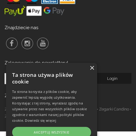
Znajdziecie nas
Zalogowanie do newsletteru!
×
Ta strona używa plików
cookie
Ta strona korzysta z plików cookie, aby
Zegarki w ofercie
zapewnić lepszą wygodę użytkowania.
Korzystając z tej strony, wyrażasz zgodę na
używanie przez nas wszystkich plików cookie
Zegarki Festina
•
Zegarki Kronaby
•
Zegarki Jaguar
•
Zegarki Candino
•
zgodnie z warunkami naszej polityki plików
Zegarki Lotus
•
Zegarki Calypso
cookie.
Dowiedz się więcej
AKCEPTUJ WSZYSTKIE