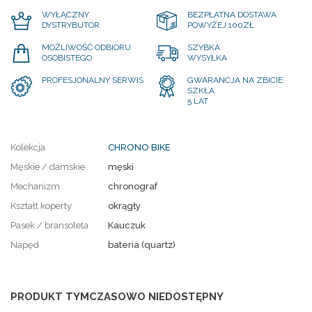
WYŁĄCZNY
BEZPŁATNA DOSTAWA
DYSTRYBUTOR
POWYŻEJ 100ZŁ
MOŻLIWOŚĆ ODBIORU
SZYBKA
OSOBISTEGO
WYSYŁKA
PROFESJONALNY SERWIS
GWARANCJA NA ZBICIE
SZKŁA
5 LAT
Kolekcja
CHRONO BIKE
Męskie / damskie
męski
Mechanizm
chronograf
Kształt koperty
okrągły
Pasek / bransoleta
Kauczuk
Napęd
bateria (quartz)
PRODUKT TYMCZASOWO NIEDOSTĘPNY