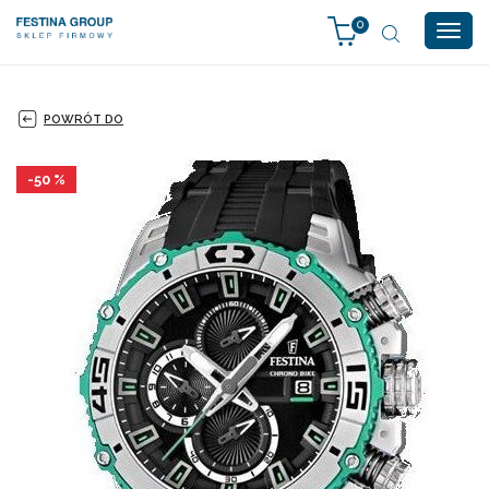
0
Togg
navig
POWRÓT DO
-50 %