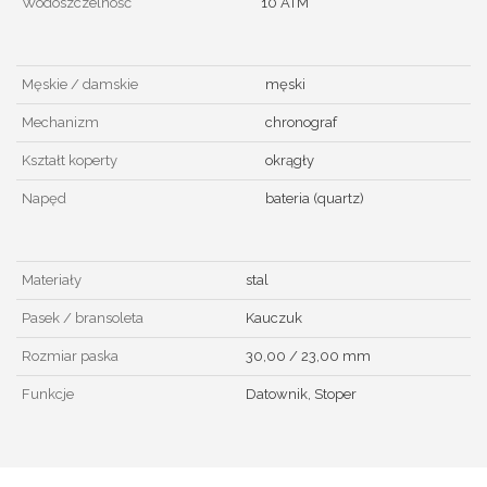
Wodoszczelność
10 ATM
Męskie / damskie
męski
Mechanizm
chronograf
Kształt koperty
okrągły
Napęd
bateria (quartz)
Materiały
stal
Pasek / bransoleta
Kauczuk
Rozmiar paska
30,00 / 23,00 mm
Funkcje
Datownik, Stoper