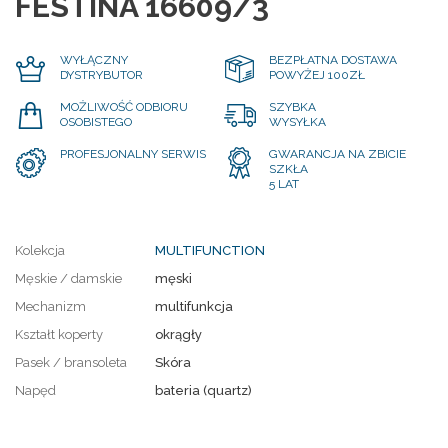
FESTINA 16609/3
WYŁĄCZNY
BEZPŁATNA DOSTAWA
DYSTRYBUTOR
POWYŻEJ 100ZŁ
MOŻLIWOŚĆ ODBIORU
SZYBKA
OSOBISTEGO
WYSYŁKA
PROFESJONALNY SERWIS
GWARANCJA NA ZBICIE
SZKŁA
5 LAT
Kolekcja
MULTIFUNCTION
Męskie / damskie
męski
Mechanizm
multifunkcja
Kształt koperty
okrągły
Pasek / bransoleta
Skóra
Napęd
bateria (quartz)