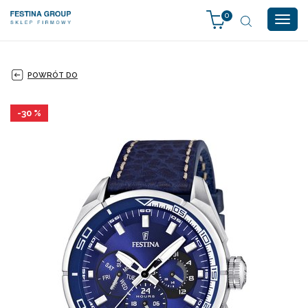
0
Togg
navig
POWRÓT DO
-30 %