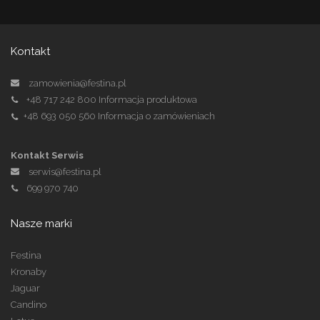
Kontakt
zamowienia@festina.pl
+48 717 242 800
Informacja produktowa
+48 693 050 560
Informacja o zamówieniach
Kontakt Serwis
serwis@festina.pl
699 970 740
Nasze marki
Festina
Kronaby
Jaguar
Candino