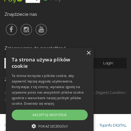
Znajdziecie nas
Zalogowanie do newsletteru!
×
Ta strona używa plików
cookie
Ta strona korzysta z plików cookie, aby
Zegarki w ofercie
zapewnić lepszą wygodę użytkowania.
Korzystając z tej strony, wyrażasz zgodę na
używanie przez nas wszystkich plików cookie
Zegarki Festina
•
Zegarki Kronaby
•
Zegarki Jaguar
•
Zegarki Candino
•
zgodnie z warunkami naszej polityki plików
Zegarki Lotus
•
Zegarki Calypso
cookie.
Dowiedz się więcej
AKCEPTUJ WSZYSTKIE
© Copyright Janeba Time Sp. z o.o. 2017-
Topinfo DIGITAL
POKAŻ SZCZEGÓŁY
2026