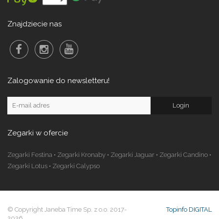
Znajdziecie nas
Zalogowanie do newsletteru!
Zegarki w ofercie
Zegarki Festina
•
Zegarki Kronaby
•
Zegarki Jaguar
•
Zegarki Candino
•
Zegarki Lotus
•
Zegarki Calypso
© Copyright Janeba Time Sp. z o.o. 2017-
Topinfo DIGITAL
2026