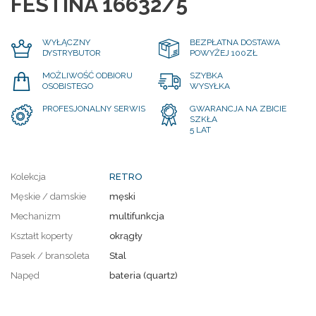
FESTINA 16632/5
WYŁĄCZNY
BEZPŁATNA DOSTAWA
DYSTRYBUTOR
POWYŻEJ 100ZŁ
MOŻLIWOŚĆ ODBIORU
SZYBKA
OSOBISTEGO
WYSYŁKA
PROFESJONALNY SERWIS
GWARANCJA NA ZBICIE
SZKŁA
5 LAT
Kolekcja
RETRO
Męskie / damskie
męski
Mechanizm
multifunkcja
Kształt koperty
okrągły
Pasek / bransoleta
Stal
Napęd
bateria (quartz)