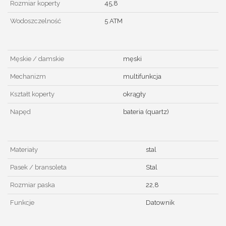
Rozmiar koperty
45,8
Wodoszczelność
5 ATM
Męskie / damskie
męski
Mechanizm
multifunkcja
Kształt koperty
okrągły
Napęd
bateria (quartz)
Materiały
stal
Pasek / bransoleta
Stal
Rozmiar paska
22,8
Funkcje
Datownik