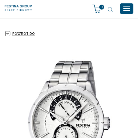
0
Togg
navig
POWRÓT DO