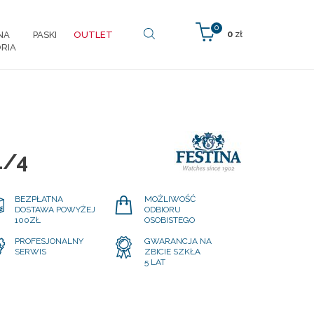
0
0
zł
NA
PASKI
OUTLET
RIA
1/4
BEZPŁATNA
MOŻLIWOŚĆ
DOSTAWA POWYŻEJ
ODBIORU
100ZŁ
OSOBISTEGO
PROFESJONALNY
GWARANCJA NA
SERWIS
ZBICIE SZKŁA
5 LAT