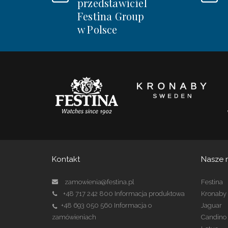
przedstawiciel
Festina Group
w Polsce
Kontakt
Nasze 
zamowienia@festina.pl
Festina
+48 717 242 800
Informacja produktowa
Kronaby
+48 693 050 560
Informacja o
Jaguar
zamówieniach
Candino