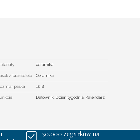
ateriały
ceramika
asek / bransoleta
Ceramika
ozmiar paska
18,8
unkcje
Datownik, Dzień tygodnia, Kalendarz
u
30.000 zegarków na