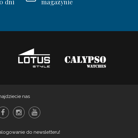
0 dni
magazynie
najdziecie nas
alogowanie do newsletteru!