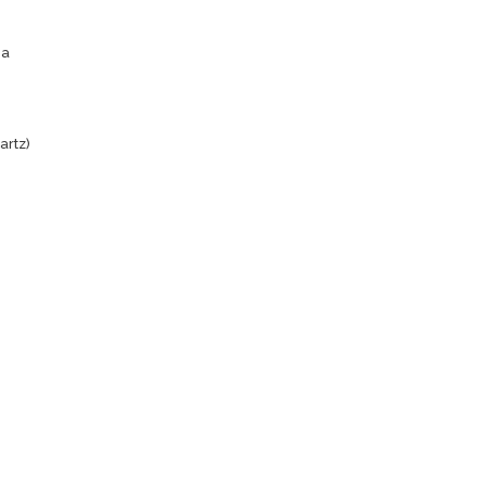
ja
artz)