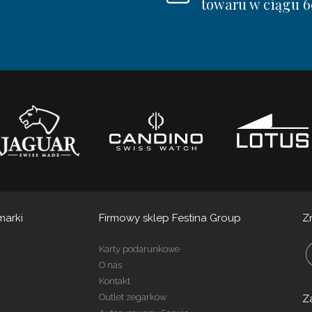
towaru w ciągu 6
marki
Firmowy sklep Festina Group
Z
Karty podarunkowe
O nas
Kontakt
Outlet zegarków
Z