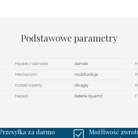
Podstawowe parametry
Męskie / damskie
damski
M
Mechanizm
multifunkcja
P
Kształt koperty
okrągły
R
Napęd
bateria (quartz)
F
Przesyłka za darmo
Możliwość zwrot