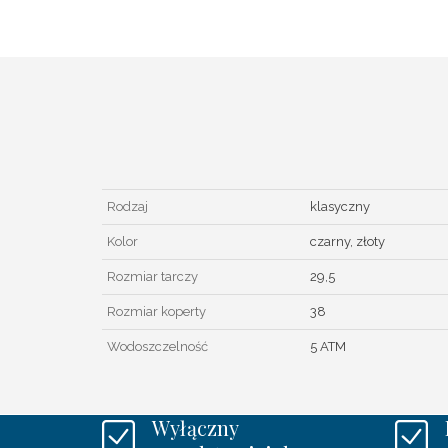
Rodzaj
klasyczny
Kolor
czarny, złoty
Rozmiar tarczy
29,5
Rozmiar koperty
38
Wodoszczelność
5 ATM
Wyłączny