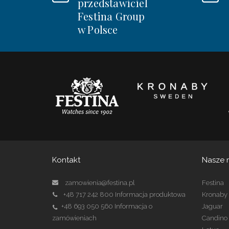
przedstawiciel
Festina Group
w Polsce
Kontakt
Nasze 
zamowienia@festina.pl
Festina
+48 717 242 800
Informacja produktowa
Kronaby
+48 693 050 560
Informacja o
Jaguar
zamówieniach
Candino