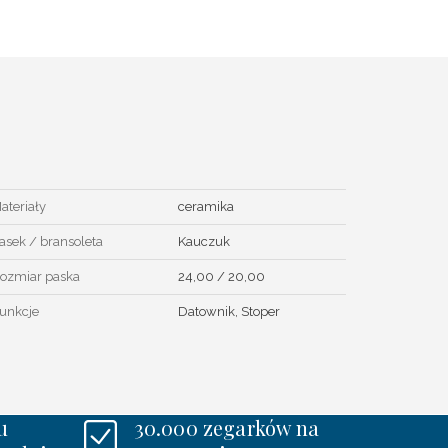
ateriały
ceramika
asek / bransoleta
Kauczuk
ozmiar paska
24,00 / 20,00
unkcje
Datownik, Stoper
u
30.000 zegarków na