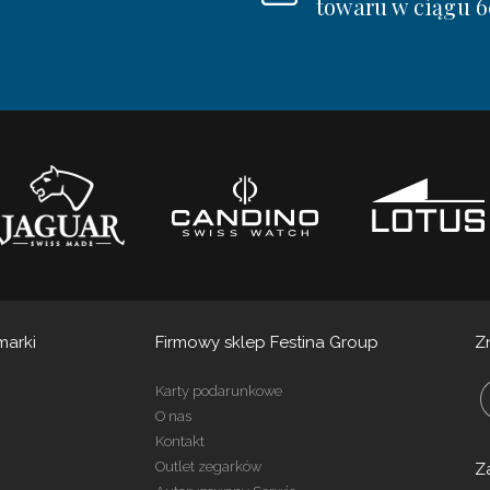
towaru w ciągu 6
marki
Firmowy sklep Festina Group
Z
Karty podarunkowe
O nas
Kontakt
Outlet zegarków
Z