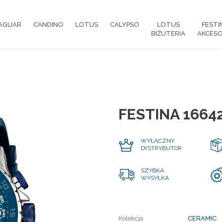
AGUAR
CANDINO
LOTUS
CALYPSO
LOTUS
FESTI
BIŻUTERIA
AKCESO
FESTINA 1664
WYŁĄCZNY
DYSTRYBUTOR
SZYBKA
WYSYŁKA
Kolekcja
CERAMIC