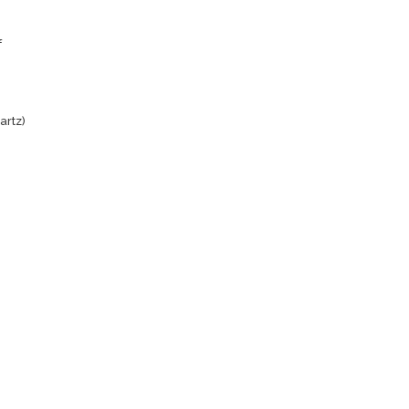
f
artz)