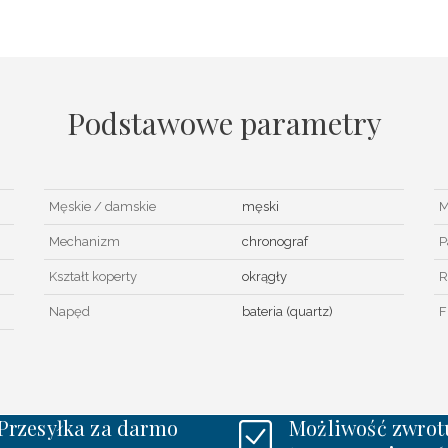
Podstawowe parametry
Męskie / damskie
męski
M
Mechanizm
chronograf
P
Kształt koperty
okrągły
R
Napęd
bateria (quartz)
F
Przesyłka za darmo
Możliwość zwrot