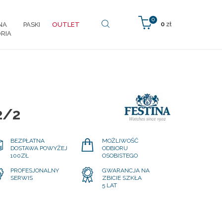
0
0
zł
NA
PASKI
OUTLET
RIA
2/2
BEZPŁATNA
MOŻLIWOŚĆ
DOSTAWA POWYŻEJ
ODBIORU
100ZŁ
OSOBISTEGO
PROFESJONALNY
GWARANCJA NA
SERWIS
ZBICIE SZKŁA
5 LAT