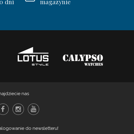
0 dni
magazynie
najdziecie nas
alogowanie do newsletteru!