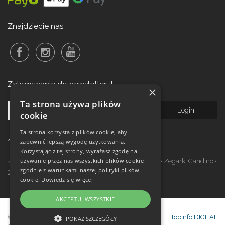
Znajdziecie nas
Zalogowanie do newsletteru!
×
Ta strona używa plików
cookie
Ta strona korzysta z plików cookie, aby
Zegarki w ofercie
zapewnić lepszą wygodę użytkowania.
Korzystając z tej strony, wyrażasz zgodę na
używanie przez nas wszystkich plików cookie
Zegarki Festina
•
Zegarki Kronaby
•
Zegarki Jaguar
•
Zegarki Candino
•
zgodnie z warunkami naszej polityki plików
Zegarki Lotus
•
Zegarki Calypso
cookie.
Dowiedz się więcej
AKCEPTUJ WSZYSTKIE
© Copyright Janeba Time Sp. z o.o. 2017-
Topinfo DIGITAL
POKAŻ SZCZEGÓŁY