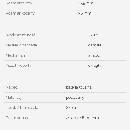
Rozmiar tarczy
27,5 mm
Rozmiar koperty
38 mm
Wodoszczelność
5 ATM
Męskie / damskie
damski
Mechanizm
analog
Kształt koperty
okrągły
Napęd
bateria (quartz)
Materiały
pozłacany
Pasek / bransoleta
Skóra
Rozmiar paska
21,00 / 18,00 mm