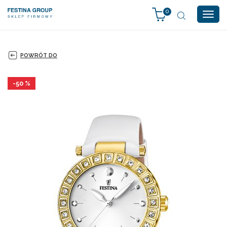
0
Togg
navig
POWRÓT DO
-50 %