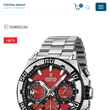
0
Togg
navig
POWRÓT DO
-50 %