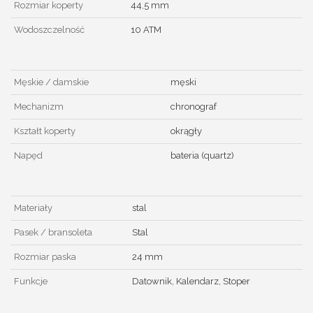
Rozmiar koperty
44,5 mm
Wodoszczelność
10 ATM
Męskie / damskie
męski
Mechanizm
chronograf
Kształt koperty
okrągły
Napęd
bateria (quartz)
Materiały
stal
Pasek / bransoleta
Stal
Rozmiar paska
24 mm
Funkcje
Datownik, Kalendarz, Stoper