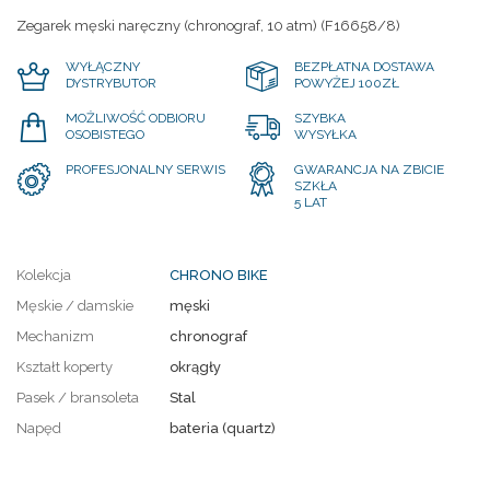
Zegarek męski naręczny (chronograf, 10 atm) (F16658/8)
WYŁĄCZNY
BEZPŁATNA DOSTAWA
DYSTRYBUTOR
POWYŻEJ 100ZŁ
MOŻLIWOŚĆ ODBIORU
SZYBKA
OSOBISTEGO
WYSYŁKA
PROFESJONALNY SERWIS
GWARANCJA NA ZBICIE
SZKŁA
5 LAT
Kolekcja
CHRONO BIKE
Męskie / damskie
męski
Mechanizm
chronograf
Kształt koperty
okrągły
Pasek / bransoleta
Stal
Napęd
bateria (quartz)