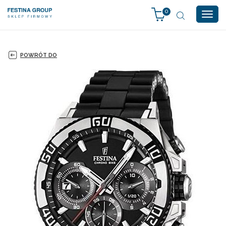
0
Togg
navig
POWRÓT DO