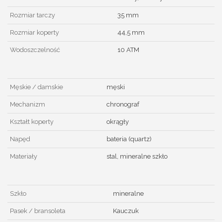
Rozmiar tarczy
35 mm
Rozmiar koperty
44,5 mm
Wodoszczelność
10 ATM
Męskie / damskie
męski
Mechanizm
chronograf
Kształt koperty
okrągły
Napęd
bateria (quartz)
Materiały
stal, mineralne szkło
Szkło
mineralne
Pasek / bransoleta
Kauczuk