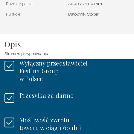
Rozmiar paska
24,00 / 21,00 mm
Funkcje
Datownik, Stoper
Opis
Strona w przygotowaniu ...
Wyłączny przedstawiciel
Festina Group
w Polsce
Przesyłka za darmo
Możliwość zwrotu
towaru w ciągu 60 dni