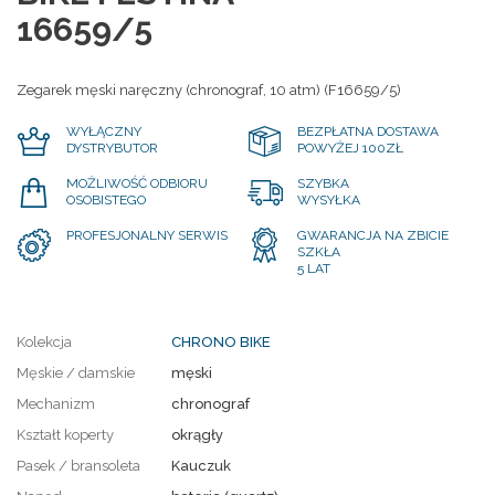
16659/5
Zegarek męski naręczny (chronograf, 10 atm) (F16659/5)
WYŁĄCZNY
BEZPŁATNA DOSTAWA
DYSTRYBUTOR
POWYŻEJ 100ZŁ
MOŻLIWOŚĆ ODBIORU
SZYBKA
OSOBISTEGO
WYSYŁKA
PROFESJONALNY SERWIS
GWARANCJA NA ZBICIE
SZKŁA
5 LAT
Kolekcja
CHRONO BIKE
Męskie / damskie
męski
Mechanizm
chronograf
Kształt koperty
okrągły
Pasek / bransoleta
Kauczuk