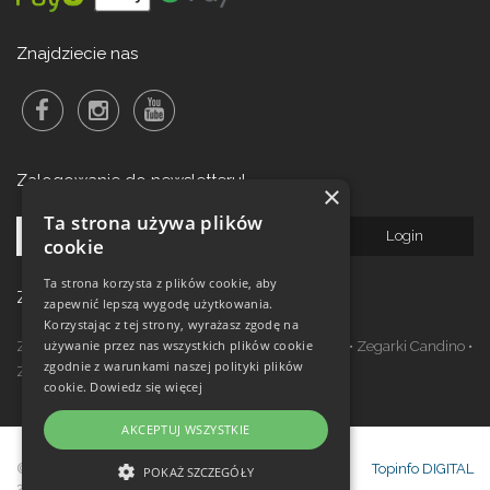
Znajdziecie nas
Zalogowanie do newsletteru!
×
Ta strona używa plików
cookie
Ta strona korzysta z plików cookie, aby
Zegarki w ofercie
zapewnić lepszą wygodę użytkowania.
Korzystając z tej strony, wyrażasz zgodę na
używanie przez nas wszystkich plików cookie
Zegarki Festina
•
Zegarki Kronaby
•
Zegarki Jaguar
•
Zegarki Candino
•
zgodnie z warunkami naszej polityki plików
Zegarki Lotus
•
Zegarki Calypso
cookie.
Dowiedz się więcej
AKCEPTUJ WSZYSTKIE
© Copyright Janeba Time Sp. z o.o. 2017-
Topinfo DIGITAL
POKAŻ SZCZEGÓŁY
2026