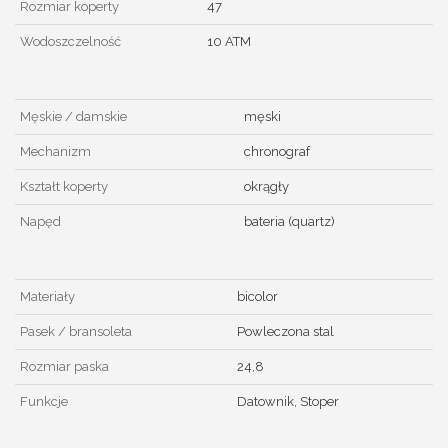
Rozmiar koperty
47
Wodoszczelność
10 ATM
Męskie / damskie
męski
Mechanizm
chronograf
Kształt koperty
okrągły
Napęd
bateria (quartz)
Materiały
bicolor
Pasek / bransoleta
Powleczona stal
Rozmiar paska
24,8
Funkcje
Datownik, Stoper