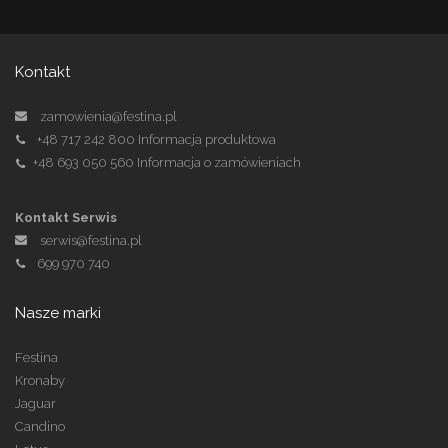
Kontakt
zamowienia@festina.pl
+48 717 242 800
Informacja produktowa
+48 693 050 560
Informacja o zamówieniach
Kontakt Serwis
serwis@festina.pl
699 970 740
Nasze marki
Festina
Kronaby
Jaguar
Candino