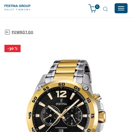
0
Togg
navig
POWRÓT DO
-30 %