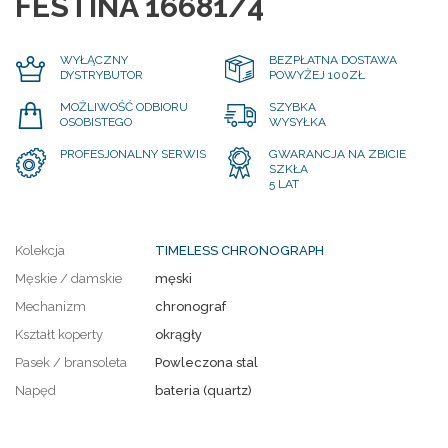
FESTINA 16681/4
WYŁĄCZNY
BEZPŁATNA DOSTAWA
DYSTRYBUTOR
POWYŻEJ 100ZŁ
MOŻLIWOŚĆ ODBIORU
SZYBKA
OSOBISTEGO
WYSYŁKA
PROFESJONALNY SERWIS
GWARANCJA NA ZBICIE
SZKŁA
5 LAT
Kolekcja
TIMELESS CHRONOGRAPH
Męskie / damskie
męski
Mechanizm
chronograf
Kształt koperty
okrągły
Pasek / bransoleta
Powleczona stal
Napęd
bateria (quartz)