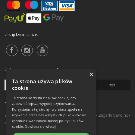
Znajdziecie nas
Zalogowanie do newsletteru!
×
Ta strona używa plików
cookie
Ta strona korzysta z plików cookie, aby
Zegarki w ofercie
zapewnić lepszą wygodę użytkowania.
Korzystając z tej strony, wyrażasz zgodę na
używanie przez nas wszystkich plików cookie
Zegarki Festina
•
Zegarki Kronaby
•
Zegarki Jaguar
•
Zegarki Candino
•
zgodnie z warunkami naszej polityki plików
Zegarki Lotus
•
Zegarki Calypso
cookie.
Dowiedz się więcej