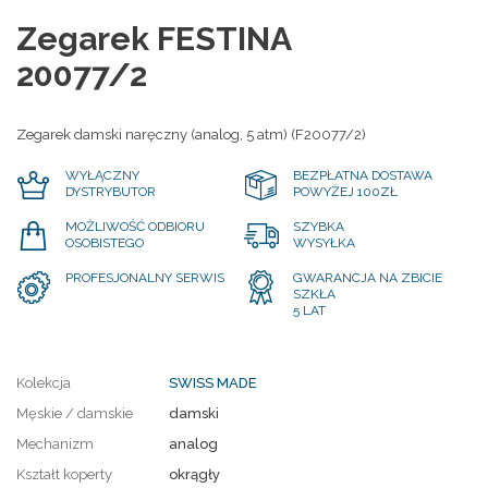
Zegarek FESTINA
20077/2
Zegarek damski naręczny (analog, 5 atm) (F20077/2)
WYŁĄCZNY
BEZPŁATNA DOSTAWA
DYSTRYBUTOR
POWYŻEJ 100ZŁ
MOŻLIWOŚĆ ODBIORU
SZYBKA
OSOBISTEGO
WYSYŁKA
PROFESJONALNY SERWIS
GWARANCJA NA ZBICIE
SZKŁA
5 LAT
Kolekcja
SWISS MADE
Męskie / damskie
damski
Mechanizm
analog
Kształt koperty
okrągły