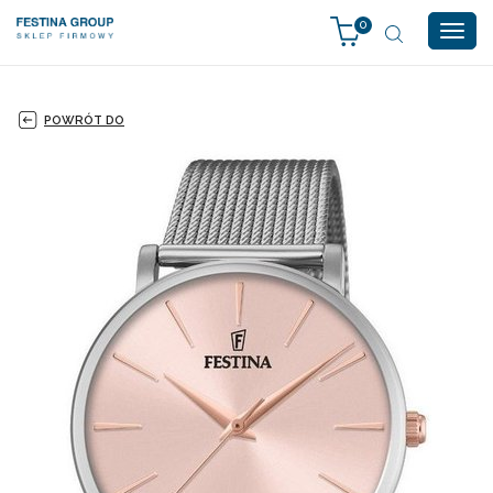
0
Togg
navig
POWRÓT DO