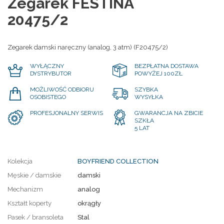
Zegarek FESTINA
20475/2
Zegarek damski naręczny (analog, 3 atm) (F20475/2)
WYŁĄCZNY
BEZPŁATNA DOSTAWA
DYSTRYBUTOR
POWYŻEJ 100ZŁ
MOŻLIWOŚĆ ODBIORU
SZYBKA
OSOBISTEGO
WYSYŁKA
PROFESJONALNY SERWIS
GWARANCJA NA ZBICIE
SZKŁA
5 LAT
Kolekcja
BOYFRIEND COLLECTION
Męskie / damskie
damski
Mechanizm
analog
Kształt koperty
okrągły
Pasek / bransoleta
Stal