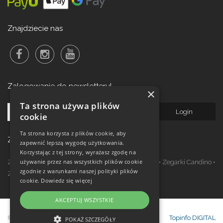
Znajdziecie nas
Zalogowanie do newsletteru!
×
Ta strona używa plików
cookie
Ta strona korzysta z plików cookie, aby
Zegarki w ofercie
zapewnić lepszą wygodę użytkowania.
Korzystając z tej strony, wyrażasz zgodę na
używanie przez nas wszystkich plików cookie
Zegarki Festina
•
Zegarki Kronaby
•
Zegarki Jaguar
•
Zegarki Candino
•
zgodnie z warunkami naszej polityki plików
Zegarki Lotus
•
Zegarki Calypso
cookie.
Dowiedz się więcej
AKCEPTUJ WSZYSTKIE
© Copyright Janeba Time Sp. z o.o. 2017-
Topinfo DIGITAL
POKAŻ SZCZEGÓŁY