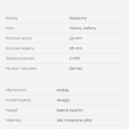
Rodzaj
klasyczny
Kolor
różowy, srebrny
Rozmiar tarczy
33 mm
Rozmiar koperty
38 mm
Wodoszczelność
3 ATM
Męskie / damskie
damski
Mechanizm
analog
Kształt koperty
okrągły
Napęd
bateria (quartz)
Materiały
stal, mineralne szkło