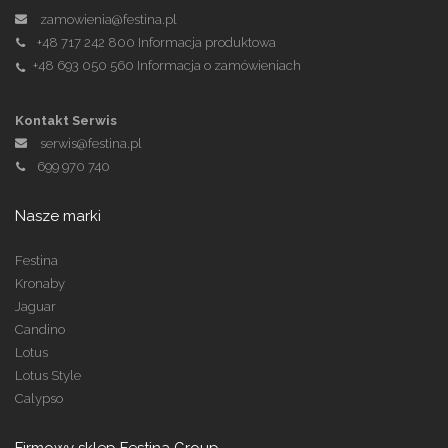
zamowienia@festina.pl
+48 717 242 800
Informacja produktowa
+48 693 050 560
Informacja o zamówieniach
Kontakt Serwis
serwis@festina.pl
699 970 740
Nasze marki
Festina
Kronaby
Jaguar
Candino
Lotus
Lotus Style
Calypso