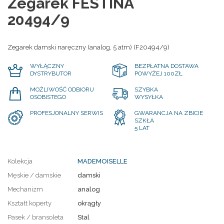
Zegarek FESTINA
20494/9
Zegarek damski naręczny (analog, 5 atm) (F20494/9)
WYŁĄCZNY
BEZPŁATNA DOSTAWA
DYSTRYBUTOR
POWYŻEJ 100ZŁ
MOŻLIWOŚĆ ODBIORU
SZYBKA
OSOBISTEGO
WYSYŁKA
PROFESJONALNY SERWIS
GWARANCJA NA ZBICIE
SZKŁA
5 LAT
Kolekcja
MADEMOISELLE
Męskie / damskie
damski
Mechanizm
analog
Kształt koperty
okrągły
Pasek / bransoleta
Stal