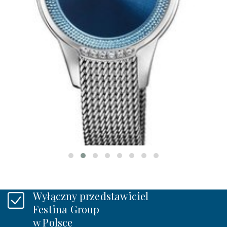
Festina 20494/2
SWAROVSKI
519 zł
W MAGAZYNIE
Wyłączny przedstawiciel
Festina Group
w Polsce