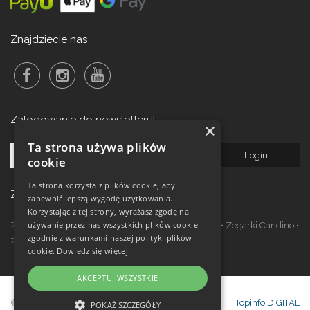
Znajdziecie nas
Zalogowanie do newsletteru!
×
Ta strona używa plików
cookie
Ta strona korzysta z plików cookie, aby
Zegarki w ofercie
zapewnić lepszą wygodę użytkowania.
Korzystając z tej strony, wyrażasz zgodę na
używanie przez nas wszystkich plików cookie
Zegarki Festina
•
Zegarki Kronaby
•
Zegarki Jaguar
•
Zegarki Candino
•
zgodnie z warunkami naszej polityki plików
Zegarki Lotus
•
Zegarki Calypso
cookie.
Dowiedz się więcej
AKCEPTUJ WSZYSTKIE
© Copyright Janeba Time Sp. z o.o. 2017-
Topinfo DIGITAL
POKAŻ SZCZEGÓŁY