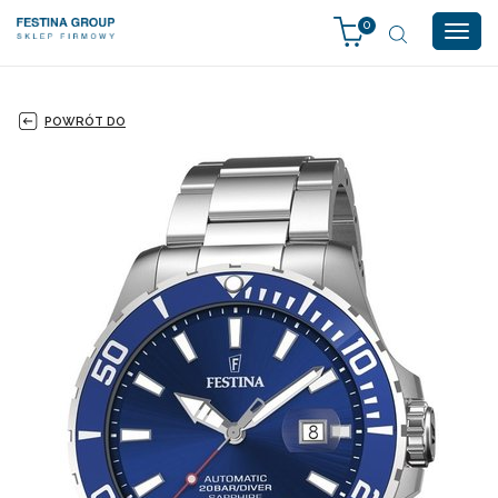
0
Togg
navig
POWRÓT DO