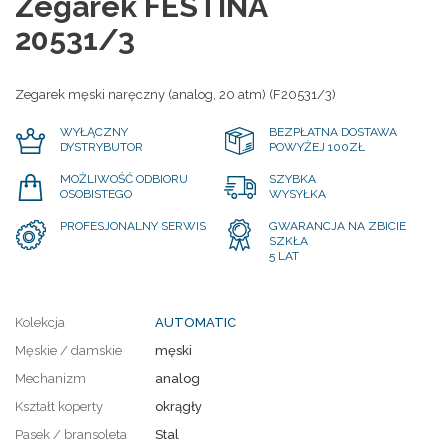
Zegarek FESTINA
20531/3
Zegarek męski naręczny (analog, 20 atm) (F20531/3)
WYŁĄCZNY
BEZPŁATNA DOSTAWA
DYSTRYBUTOR
POWYŻEJ 100ZŁ
MOŻLIWOŚĆ ODBIORU
SZYBKA
OSOBISTEGO
WYSYŁKA
PROFESJONALNY SERWIS
GWARANCJA NA ZBICIE
SZKŁA
5 LAT
Kolekcja
AUTOMATIC
Męskie / damskie
męski
Mechanizm
analog
Kształt koperty
okrągły
Pasek / bransoleta
Stal