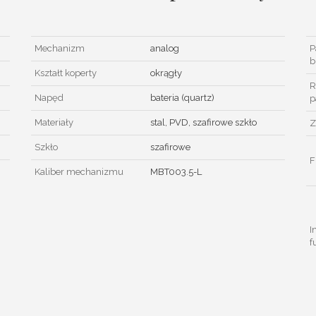
Mechanizm
analog
P
b
Kształt koperty
okrągły
R
Napęd
bateria (quartz)
p
Materiały
stal, PVD, szafirowe szkło
Z
Szkło
szafirowe
F
Kaliber mechanizmu
MBT003.5-L
I
f