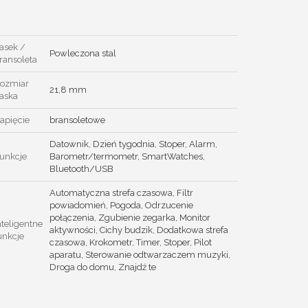
asek /
Powleczona stal
ransoleta
ozmiar
21,8 mm
aska
apięcie
bransoletowe
Datownik, Dzień tygodnia, Stoper, Alarm,
unkcje
Barometr/termometr, SmartWatches,
Bluetooth/USB
Automatyczna strefa czasowa, Filtr
powiadomień, Pogoda, Odrzucenie
połączenia, Zgubienie zegarka, Monitor
nteligentne
aktywności, Cichy budzik, Dodatkowa strefa
unkcje
czasowa, Krokometr, Timer, Stoper, Pilot
aparatu, Sterowanie odtwarzaczem muzyki,
Droga do domu, Znajdź te