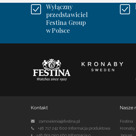
Wyłączny
przedstawiciel
Festina Group
w Polsce
Kontakt
Nasze 
zamowienia@festina.pl
Festina
+48 717 242 800
Informacja produktowa
Kronaby
+48 693 050 560
Informacja o
Jaguar