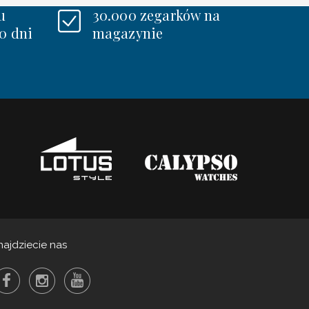
u
30.000 zegarków na
0 dni
magazynie
najdziecie nas