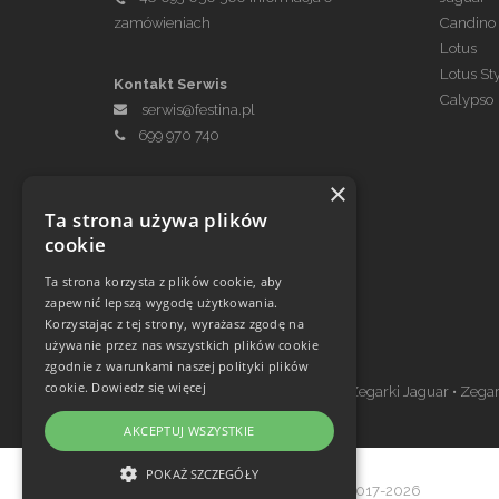
zamówieniach
Candino
Lotus
Lotus St
Kontakt Serwis
Calypso
serwis@festina.pl
699 970 740
×
Ta strona używa plików
cookie
Ta strona korzysta z plików cookie, aby
zapewnić lepszą wygodę użytkowania.
Korzystając z tej strony, wyrażasz zgodę na
Zegarki w ofercie
używanie przez nas wszystkich plików cookie
zgodnie z warunkami naszej polityki plików
cookie.
Dowiedz się więcej
Zegarki Festina
•
Zegarki Kronaby
•
Zegarki Jaguar
•
Zegar
AKCEPTUJ WSZYSTKIE
POKAŻ SZCZEGÓŁY
© Copyright Janeba Time Sp. z o.o. 2017-2026