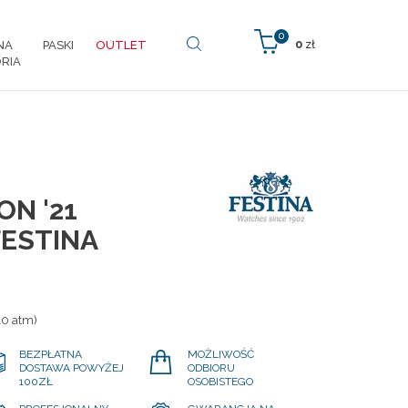
0
0
zł
NA
PASKI
OUTLET
RIA
ON '21
ESTINA
10 atm)
BEZPŁATNA
MOŻLIWOŚĆ
DOSTAWA POWYŻEJ
ODBIORU
100ZŁ
OSOBISTEGO