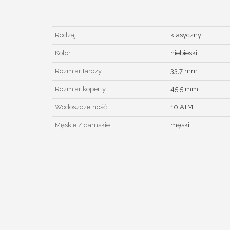
Rodzaj
klasyczny
Kolor
niebieski
Rozmiar tarczy
33,7 mm
Rozmiar koperty
45,5 mm
Wodoszczelność
10 ATM
Męskie / damskie
męski