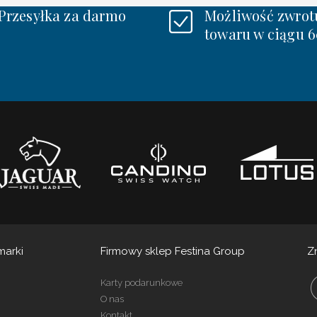
Przesyłka za darmo
Możliwość zwrot
towaru w ciągu 6
marki
Firmowy sklep Festina Group
Z
Karty podarunkowe
O nas
Kontakt