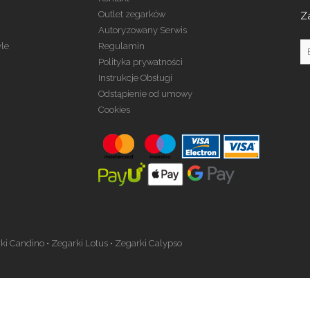
Outlet zegarków
Z
Autoryzowany Serwis
yle
Regulamin
Polityka prywatności
Instrukcje Obsługi
Odstąpienie od umowy
Cookies
ki Candino
•
Zegarki Lotus
•
Zegarki Calypso