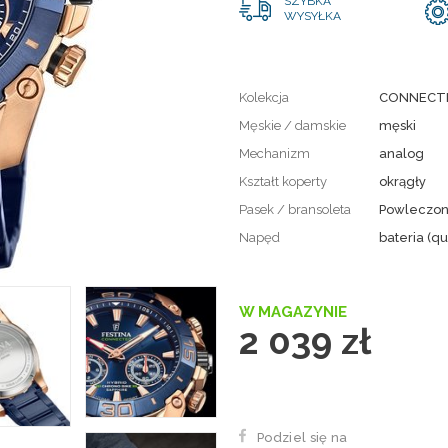
SZYBKA
WYSYŁKA
Kolekcja
CONNECT
Męskie / damskie
męski
Mechanizm
analog
Kształt koperty
okrągły
Pasek / bransoleta
Powleczona
Napęd
bateria (qu
W MAGAZYNIE
2 039 zł
Podziel się na