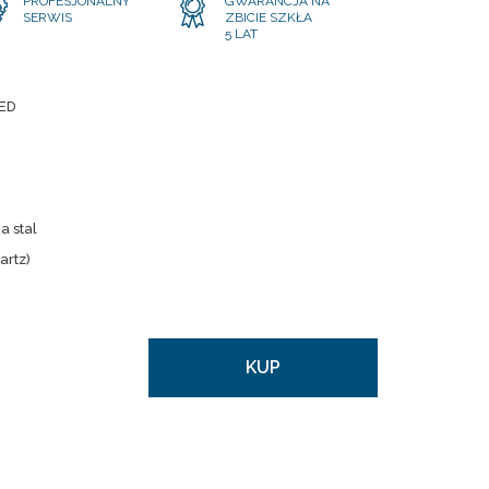
PROFESJONALNY
GWARANCJA NA
SERWIS
ZBICIE SZKŁA
5 LAT
ED
 stal
artz)
KUP