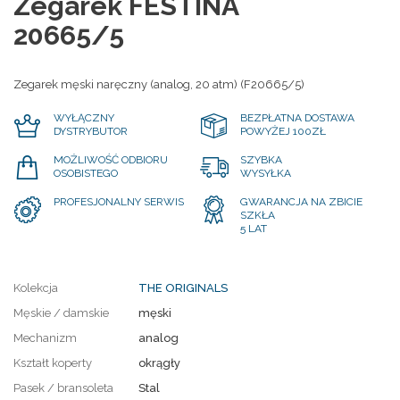
Zegarek FESTINA
20665/5
Zegarek męski naręczny (analog, 20 atm) (F20665/5)
WYŁĄCZNY
BEZPŁATNA DOSTAWA
DYSTRYBUTOR
POWYŻEJ 100ZŁ
MOŻLIWOŚĆ ODBIORU
SZYBKA
OSOBISTEGO
WYSYŁKA
PROFESJONALNY SERWIS
GWARANCJA NA ZBICIE
SZKŁA
5 LAT
Kolekcja
THE ORIGINALS
Męskie / damskie
męski
Mechanizm
analog
Kształt koperty
okrągły
Pasek / bransoleta
Stal