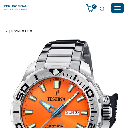
0
Togg
navig
POWRÓT DO