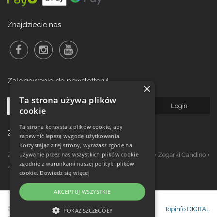
Znajdziecie nas
Zalogowanie do newsletteru!
×
Ta strona używa plików
cookie
Ta strona korzysta z plików cookie, aby
Zegarki w ofercie
zapewnić lepszą wygodę użytkowania.
Korzystając z tej strony, wyrażasz zgodę na
używanie przez nas wszystkich plików cookie
Zegarki Festina
•
Zegarki Kronaby
•
Zegarki Jaguar
•
Zegarki Candino
•
zgodnie z warunkami naszej polityki plików
Zegarki Lotus
•
Zegarki Calypso
cookie.
Dowiedz się więcej
AKCEPTUJ WSZYSTKIE
© Copyright Janeba Time Sp. z o.o. 2017-
Topinfo DIGITAL
POKAŻ SZCZEGÓŁY