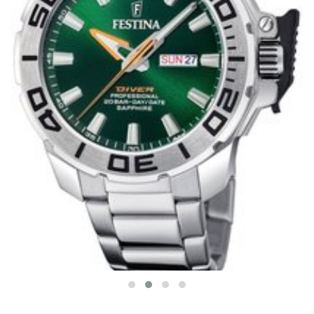
Festina 20665/2
The Originals DIVER (20atm)
869 zł
W MAGAZYNIE