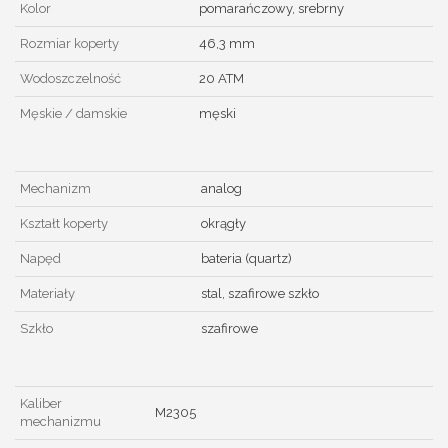
Kolor
pomarańczowy, srebrny
Rozmiar koperty
46,3 mm
Wodoszczelność
20 ATM
Męskie / damskie
męski
Mechanizm
analog
Kształt koperty
okrągły
Napęd
bateria (quartz)
Materiały
stal, szafirowe szkło
Szkło
szafirowe
Kaliber
M2305
mechanizmu