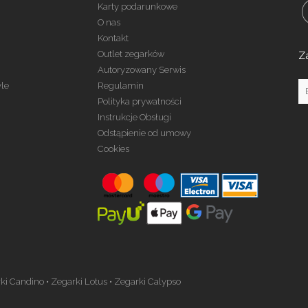
Karty podarunkowe
O nas
Kontakt
Outlet zegarków
Z
Autoryzowany Serwis
yle
Regulamin
Polityka prywatności
Instrukcje Obsługi
Odstąpienie od umowy
Cookies
ki Candino
•
Zegarki Lotus
•
Zegarki Calypso