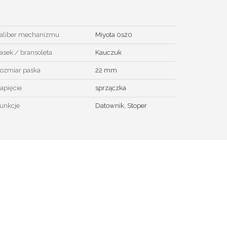
aliber mechanizmu
Miyota 0s20
asek / bransoleta
Kauczuk
ozmiar paska
22 mm
apięcie
sprzączka
unkcje
Datownik, Stoper