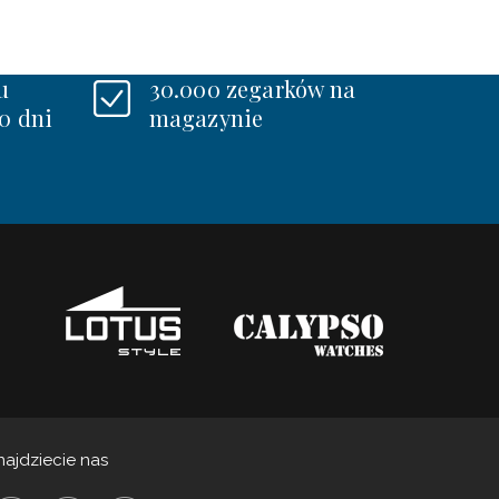
u
30.000 zegarków na
0 dni
magazynie
najdziecie nas