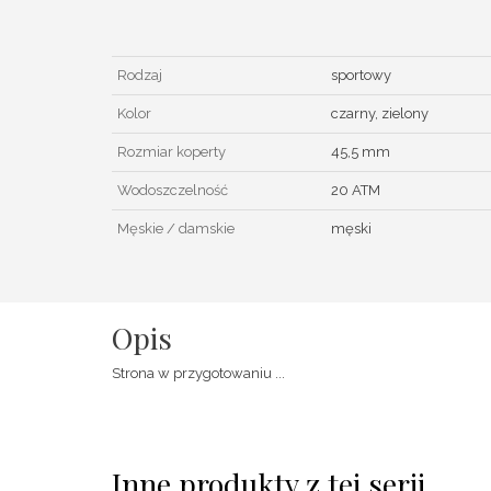
Rodzaj
sportowy
Kolor
czarny, zielony
Rozmiar koperty
45,5 mm
Wodoszczelność
20 ATM
Męskie / damskie
męski
Opis
Strona w przygotowaniu ...
Inne produkty z tej serii