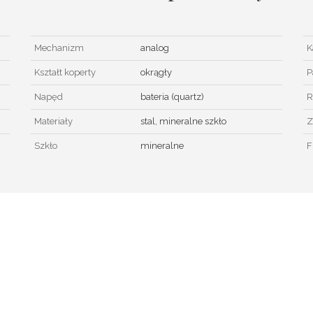
Mechanizm
analog
K
Kształt koperty
okrągły
P
Napęd
bateria (quartz)
R
Materiały
stal, mineralne szkło
Z
Szkło
mineralne
F