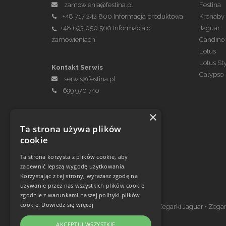
zamowienia@festina.pl
Festina
+48 717 242 800
Informacja produktowa
Kronaby
+48 693 050 560
Informacja o
Jaguar
zamówieniach
Candino
Lotus
Lotus St
Kontakt Serwis
Calypso
serwis@festina.pl
699 970 740
×
Ta strona używa plików
cookie
Ta strona korzysta z plików cookie, aby
zapewnić lepszą wygodę użytkowania.
Korzystając z tej strony, wyrażasz zgodę na
Zegarki w ofercie
używanie przez nas wszystkich plików cookie
zgodnie z warunkami naszej polityki plików
cookie.
Dowiedz się więcej
Zegarki Festina
•
Zegarki Kronaby
•
Zegarki Jaguar
•
Zegar
AKCEPTUJ WSZYSTKIE