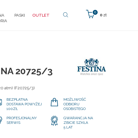
0
0
zł
NA
PASKI
OUTLET
RIA
INA 20725/3
20 atm) (F20725/3)
BEZPŁATNA
MOŻLIWOŚĆ
DOSTAWA POWYŻEJ
ODBIORU
100ZŁ
OSOBISTEGO
PROFESJONALNY
GWARANCJA NA
SERWIS
ZBICIE SZKŁA
5 LAT