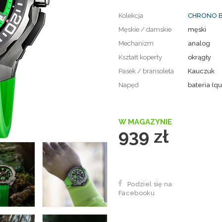
Kolekcja
CHRONO B
Męskie / damskie
męski
Mechanizm
analog
Kształt koperty
okrągły
Pasek / bransoleta
Kauczuk
Napęd
bateria (qu
W MAGAZYNIE
939 zł
Podziel się na
Facebooku