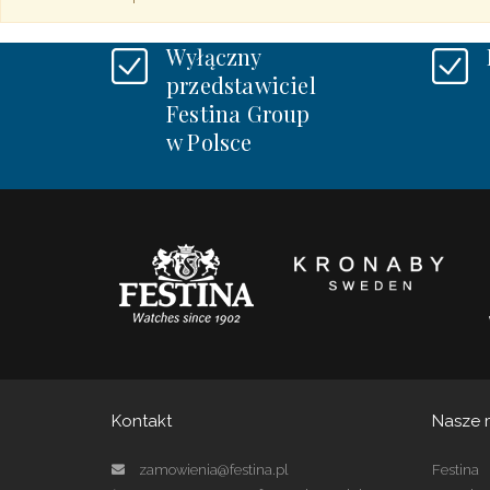
Wyłączny
przedstawiciel
Festina Group
w Polsce
Kontakt
Nasze 
zamowienia@festina.pl
Festina