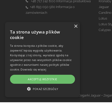
+48 717 242 800
Informacja produktowa
Kronaby
+48 693 050 560
Informacja o
Jaguar
zamówieniach
Candino
Lotus
×
Lotus St
Kontakt Serwis
Calypso
Ta strona używa plików
serwis@festina.pl
cookie
699 970 740
Ta strona korzysta z plików cookie, aby
zapewnić lepszą wygodę użytkowania.
Korzystając z tej strony, wyrażasz zgodę na
używanie przez nas wszystkich plików cookie
zgodnie z warunkami naszej polityki plików
cookie.
Dowiedz się więcej
AKCEPTUJ WSZYSTKIE
Zegarki w ofercie
POKAŻ SZCZEGÓŁY
Zegarki Festina
•
Zegarki Kronaby
•
Zegarki Jaguar
•
Zegar
NIEZBĘDNE
WYDAJNOŚĆ
TARGETOWANIE