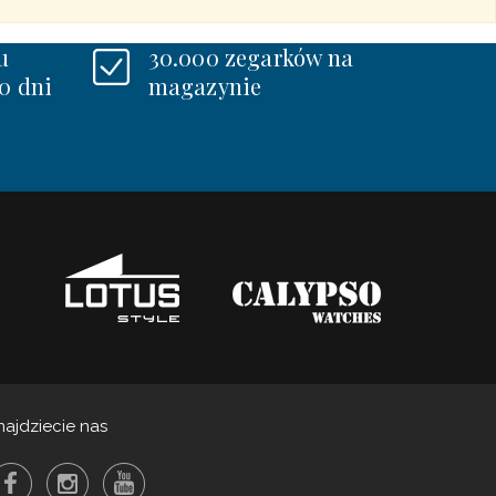
u
30.000 zegarków na
0 dni
magazynie
najdziecie nas