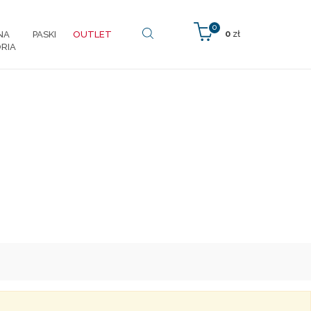
0
0
zł
NA
PASKI
OUTLET
RIA