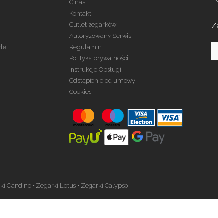
O nas
Kontakt
Outlet zegarków
Z
Autoryzowany Serwis
yle
Regulamin
Polityka prywatności
Instrukcje Obsługi
Odstąpienie od umowy
Cookies
ki Candino
•
Zegarki Lotus
•
Zegarki Calypso