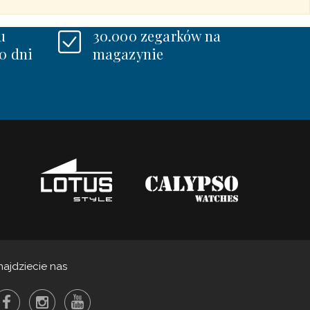
u
30.000 zegarków na
0 dni
magazynie
najdziecie nas