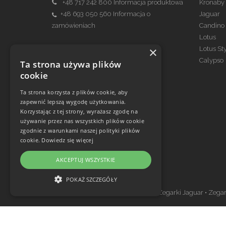
+48 717 242 800
Informacja produktowa
Kronaby
+48 693 050 560
Informacja o
Jaguar
zamówieniach
Candino
Lotus
×
Lotus St
Kontakt Serwis
Calypso
Ta strona używa plików
serwis@festina.pl
cookie
699 970 740
Ta strona korzysta z plików cookie, aby
zapewnić lepszą wygodę użytkowania.
Korzystając z tej strony, wyrażasz zgodę na
używanie przez nas wszystkich plików cookie
zgodnie z warunkami naszej polityki plików
cookie.
Dowiedz się więcej
AKCEPTUJ WSZYSTKIE
Zegarki w ofercie
POKAŻ SZCZEGÓŁY
Zegarki Festina
•
Zegarki Kronaby
•
Zegarki Jaguar
•
Zegar
NIEZBĘDNE
WYDAJNOŚĆ
TARGETOWANIE