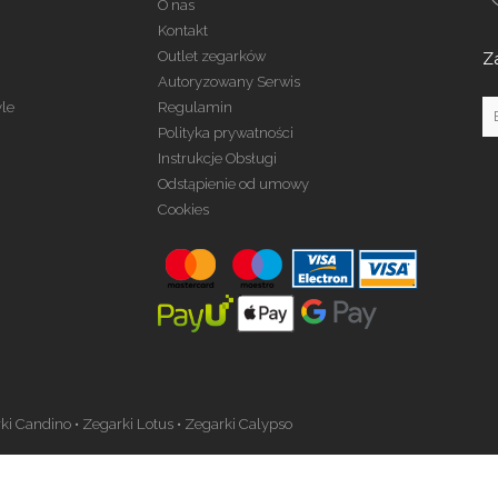
O nas
Kontakt
Outlet zegarków
Z
Autoryzowany Serwis
yle
Regulamin
Polityka prywatności
Instrukcje Obsługi
Odstąpienie od umowy
Cookies
ki Candino
•
Zegarki Lotus
•
Zegarki Calypso