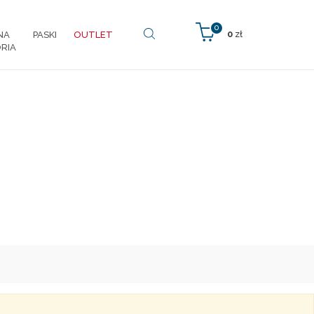
0
0
zł
NA
PASKI
OUTLET
RIA