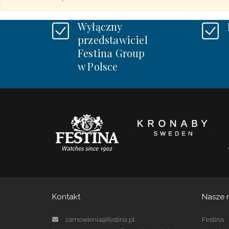
Wyłączny
przedstawiciel
Festina Group
w Polsce
Kontakt
Nasze 
zamowienia@festina.pl
Festina