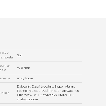
asek /
Stal
ransoleta
ozmiar
19,8 mm
aska
apięcie
motylkowe
Datownik, Dzień tygodnia, Stoper, Alarm,
Podwójny czas / Dual Time, SmartWatches,
unkcje
Bluetooth/USB, Antyrefleks, GMT/UTC -
strefy czasowe