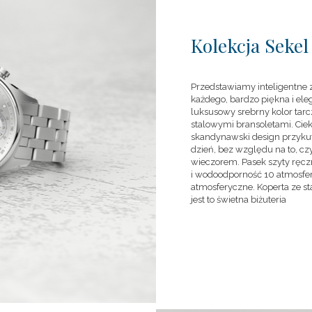
Kolekcja Sekel
Przedstawiamy inteligentne z
każdego, bardzo piękna i el
luksusowy srebrny kolor tarc
stalowymi bransoletami. Cie
skandynawski design przykuw
dzień, bez względu na to, cz
wieczorem. Pasek szyty ręczn
i wodoodporność 10 atmosfer
atmosferyczne. Koperta ze st
jest to świetna biżuteria