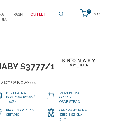
0
0
zł
NA
PASKI
OUTLET
RIA
ABY S3777/1
10 atm) (A1000-3777)
BEZPŁATNA
MOŻLIWOŚĆ
DOSTAWA POWYŻEJ
ODBIORU
100ZŁ
OSOBISTEGO
PROFESJONALNY
GWARANCJA NA
SERWIS
ZBICIE SZKŁA
5 LAT