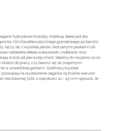
egarki hybrydowe Kronaby. Kolekcja Sekel jest dla
egancka. Od charakterystycznego granatowego po bardzo
zy, łączy się z wysokiej jakości skórzanymi paskami lub
kawe niebieskie detale wskazówek i indeksów oraz
ają wzrok od pierwszej chwili. Idealny do noszenia na co
y idziesz do pracy, czy bawisz się ze znajomymi
ie w szwedzkiej garbarni. Szafirowy kryształ
 pozwalają na wystawienie zegarka na trudne warunki
ali nierdzewnej 316L o szerokości 41 - 43 mm sprawia, że