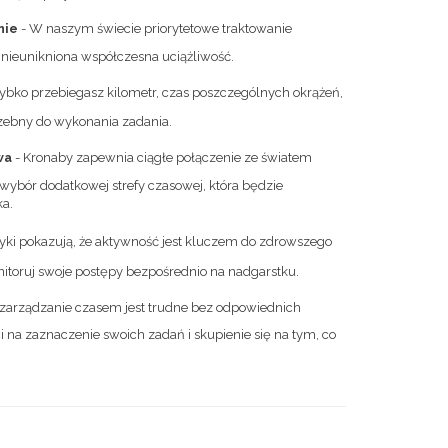
nie
- W naszym świecie priorytetowe traktowanie
nieunikniona współczesna uciążliwość.
szybko przebiegasz kilometr, czas poszczególnych okrążeń,
rzebny do wykonania zadania.
wa
- Kronaby zapewnia ciągłe połączenie ze światem
ybór dodatkowej strefy czasowej, która będzie
ka.
tyki pokazują, że aktywność jest kluczem do zdrowszego
nitoruj swoje postępy bezpośrednio na nadgarstku.
zarządzanie czasem jest trudne bez odpowiednich
i na zaznaczenie swoich zadań i skupienie się na tym, co