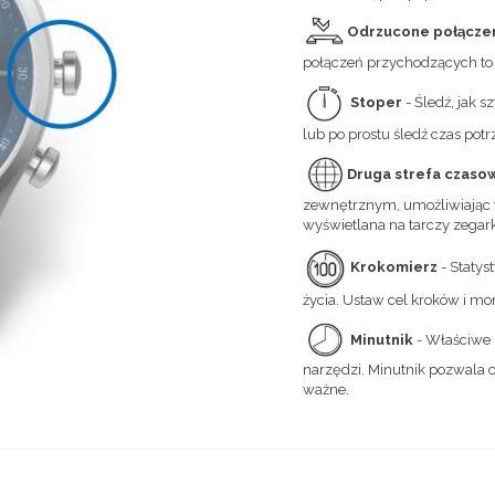
Odrzucone połącze
połączeń przychodzących to 
Stoper
- Śledź, jak 
lub po prostu śledź czas pot
Druga strefa czaso
zewnętrznym, umożliwiając w
wyświetlana na tarczy zegar
Krokomierz
- Statys
życia. Ustaw cel kroków i mo
Minutnik
- Właściwe 
narzędzi. Minutnik pozwala c
ważne.