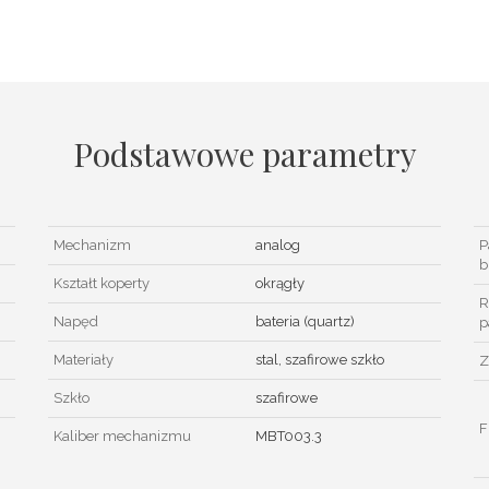
Podstawowe parametry
Mechanizm
analog
P
b
Kształt koperty
okrągły
R
Napęd
bateria (quartz)
p
Materiały
stal, szafirowe szkło
Z
Szkło
szafirowe
F
Kaliber mechanizmu
MBT003.3