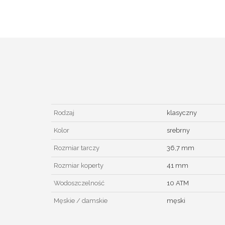
Rodzaj
klasyczny
Kolor
srebrny
Rozmiar tarczy
36,7 mm
Rozmiar koperty
41 mm
Wodoszczelność
10 ATM
Męskie / damskie
męski