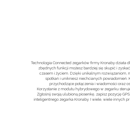
Technologia Connected zegarków firmy Kronaby działa dla
zbędnych funkcji możesz bardziej się skupić i zysk
czasem i życiem. Dzięki unikalnym rozwiązaniom, 
spotkań i unikniesz niechcianych powiadomień. 
przychodzące połączenia i wiadomości oraz o
Korzystanie z modułu hybrydowego w zegarku steruje 
Zgłośnij swoją ulubioną piosenkę, zapisz pozycję GP
inteligentnego zegarka Kronaby. I wiele, wiele innych pr