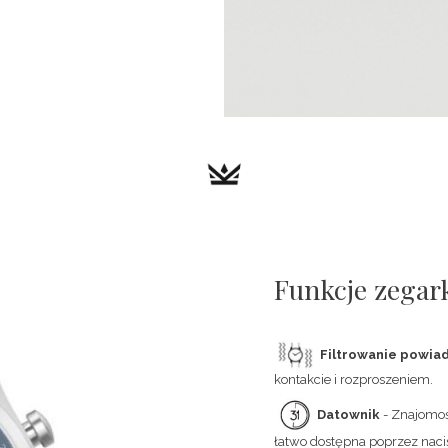
Funkcje zega
Filtrowanie powia
kontakcie i rozproszeniem.
Datownik
- Znajomość
łatwo dostępna poprzez naciś