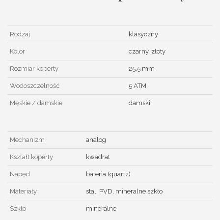
Rodzaj
klasyczny
Kolor
czarny, złoty
Rozmiar koperty
25,5 mm
Wodoszczelność
5 ATM
Męskie / damskie
damski
Mechanizm
analog
Kształt koperty
kwadrat
Napęd
bateria (quartz)
Materiały
stal, PVD, mineralne szkło
Szkło
mineralne