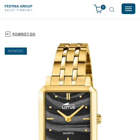
0
Togg
navig
POWRÓT DO
NOWOŚĆ