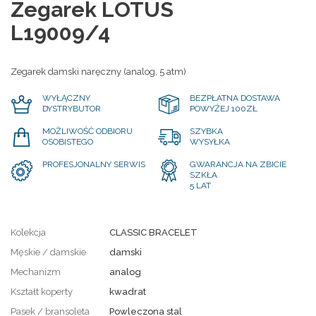
Zegarek LOTUS
L19009/4
Zegarek damski naręczny (analog, 5 atm)
WYŁĄCZNY
BEZPŁATNA DOSTAWA
DYSTRYBUTOR
POWYŻEJ 100ZŁ
MOŻLIWOŚĆ ODBIORU
SZYBKA
OSOBISTEGO
WYSYŁKA
PROFESJONALNY SERWIS
GWARANCJA NA ZBICIE
SZKŁA
5 LAT
Kolekcja
CLASSIC BRACELET
Męskie / damskie
damski
Mechanizm
analog
Kształt koperty
kwadrat
Pasek / bransoleta
Powleczona stal