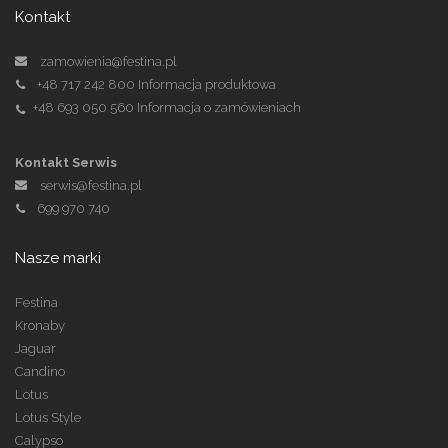
Kontakt
zamowienia@festina.pl
+48 717 242 800
Informacja produktowa
+48 693 050 560
Informacja o zamówieniach
Kontakt Serwis
serwis@festina.pl
699 970 740
Nasze marki
Festina
Kronaby
Jaguar
Candino
Lotus
Lotus Style
Calypso