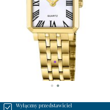
Lotus L19009/7
2GETHER
649 zł
W MAGAZYNIE
Wyłączny przedstawiciel