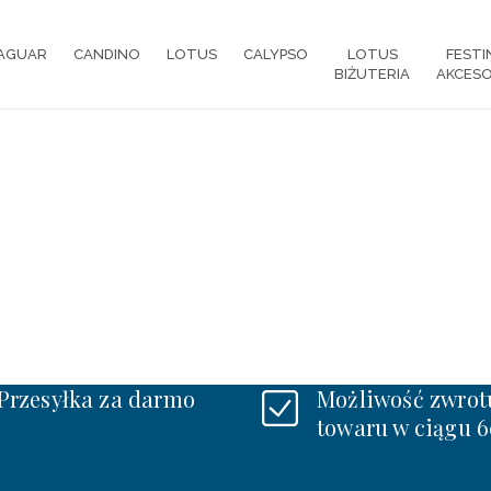
AGUAR
CANDINO
LOTUS
CALYPSO
LOTUS
FESTI
BIŻUTERIA
AKCESO
Przesyłka za darmo
Możliwość zwrot
towaru w ciągu 6