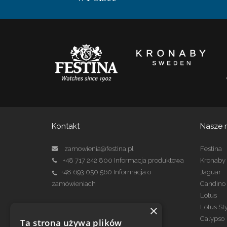
Kontakt
Nasze 
zamowienia@festina.pl
Festina
+48 717 242 800
Informacja produktowa
Kronaby
+48 693 050 560
Informacja o
Jaguar
zamówieniach
Candino
Lotus
×
Lotus St
Kontakt Serwis
Calypso
Ta strona używa plików
serwis@festina.pl