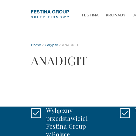
FESTINA
KRONABY
J
Home
/
Calypso
/ ANADIGIT
ANADIGIT
Wyłączny
przedstawiciel
Festina Group
w Polsce