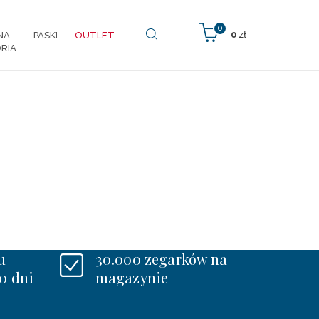
0
0
zł
NA
PASKI
OUTLET
RIA
u
30.000 zegarków na
0 dni
magazynie