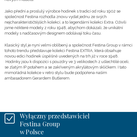
Jako přední a proslulý výrobce hodinek s tradicí od roku 1902 se
společnost Festina rozhodla znovu vydat jednu ze svých
nejcharakterističtějších kolekcí, a to legendární kolekci Extra. Oživili
jsme některé modely z roku 1948, abychom dokázali, že unikátní
modely s nadčasovým designem odolávají toku času.
Klasický styl je nyní velmi oblíbený a společnost Festina Group v rámci
tohoto trendu představuje kolekci Festina EXTRA, která obsahuje
novou edici hodinek úspěšně uvedených na trh již v roce 1948.
Hodinky jsou k dispozici s pouzdry ve 3 velikostech z ušlechtilé oceli,
se zlatým IP potahem a se zakřiveným akrylátovým sklíčkem. I tato
mimořádná kolekce v retro stylu bude podpořena naším
ambasadorem Gerardem Butlerem.
Wyłączny przedstawiciel
Festina Group
w Polsce