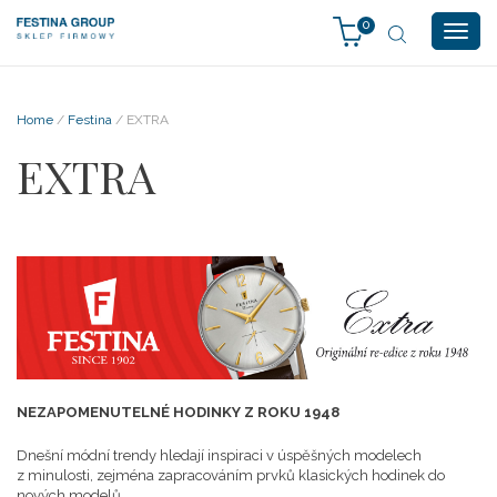
0
Togg
navig
Home
/
Festina
/ EXTRA
EXTRA
NEZAPOMENUTELNÉ HODINKY Z ROKU 1948
Dnešní módní trendy hledají inspiraci v úspěšných modelech
z minulosti, zejména zapracováním prvků klasických hodinek do
nových modelů.