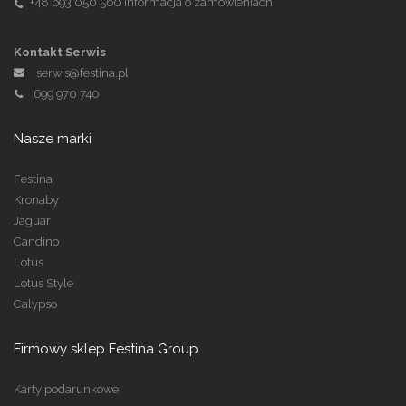
+48 693 050 560
Informacja o zamówieniach
Kontakt Serwis
serwis@festina.pl
699 970 740
Nasze marki
Festina
Kronaby
Jaguar
Candino
Lotus
Lotus Style
Calypso
Firmowy sklep Festina Group
Karty podarunkowe