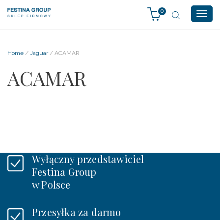
0
Togg
navig
Home
/
Jaguar
/ ACAMAR
ACAMAR
Wyłączny przedstawiciel
Festina Group
w Polsce
Przesyłka za darmo