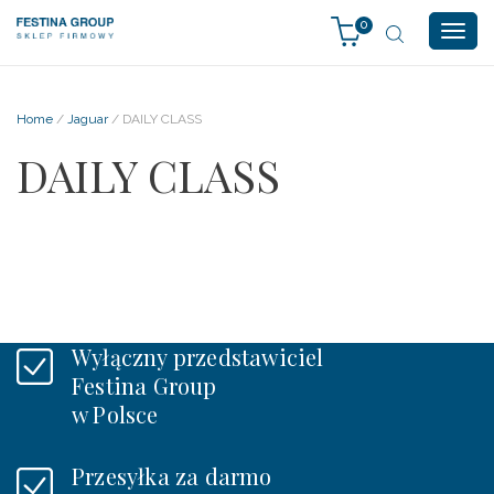
0
Togg
navig
Home
/
Jaguar
/ DAILY CLASS
DAILY CLASS
Wyłączny przedstawiciel
Festina Group
w Polsce
Przesyłka za darmo