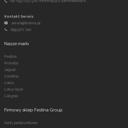
+48 693 050 560
Informacja o zamówieniach
Kontakt Serwis
serwis@festina.pl
699 970 740
Nasze marki
Festina
Kronaby
Jaguar
Candino
Lotus
Lotus Style
Calypso
Firmowy sklep Festina Group
Karty podarunkowe