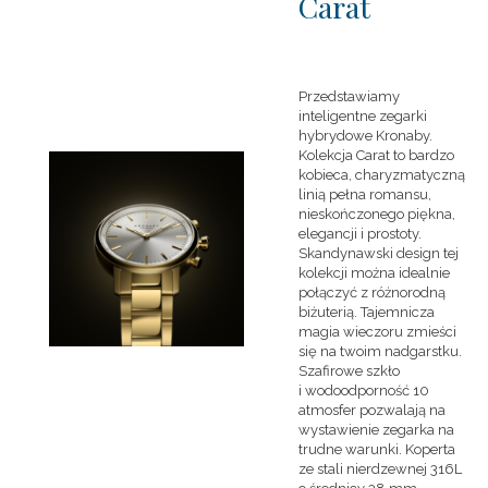
Carat
Przedstawiamy
inteligentne zegarki
hybrydowe Kronaby.
Kolekcja Carat to bardzo
kobieca, charyzmatyczną
linią pełna romansu,
nieskończonego piękna,
elegancji i prostoty.
Skandynawski design tej
kolekcji można idealnie
połączyć z różnorodną
biżuterią. Tajemnicza
magia wieczoru zmieści
się na twoim nadgarstku.
Szafirowe szkło
i wodoodporność 10
atmosfer pozwalają na
wystawienie zegarka na
trudne warunki. Koperta
ze stali nierdzewnej 316L