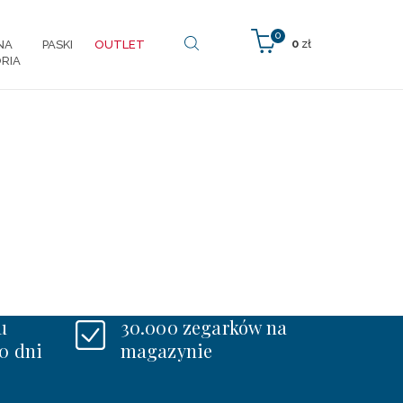
0
0
zł
NA
PASKI
OUTLET
RIA
u
30.000 zegarków na
0 dni
magazynie