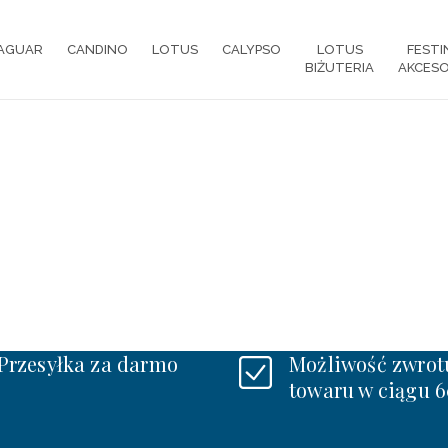
AGUAR
CANDINO
LOTUS
CALYPSO
LOTUS
FESTI
BIŻUTERIA
AKCESO
Przesyłka za darmo
Możliwość zwrot
towaru w ciągu 6