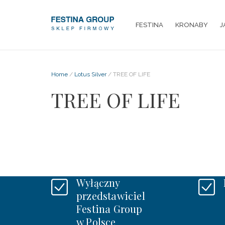
FESTINA
KRONABY
J
Home
/
Lotus Silver
/ TREE OF LIFE
TREE OF LIFE
Wyłączny
przedstawiciel
Festina Group
w Polsce