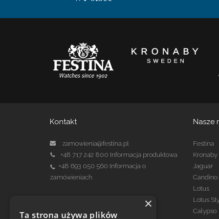
Kontakt
Nasze 
zamowienia@festina.pl
Festina
+48 717 242 800
Informacja produktowa
Kronaby
+48 693 050 560
Informacja o
Jaguar
zamówieniach
Candino
Lotus
×
Lotus St
Kontakt Serwis
Calypso
Ta strona używa plików
serwis@festina.pl