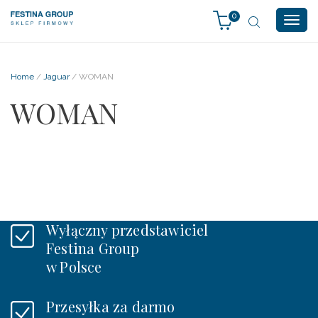
0
Togg
navig
Home
/
Jaguar
/ WOMAN
WOMAN
Wyłączny przedstawiciel
Festina Group
w Polsce
Przesyłka za darmo