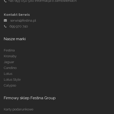
+48 693 050 560
Informacja o zamówieniach
Kontakt Serwis
serwis@festina.pl
699 970 740
Nasze marki
Festina
Kronaby
Jaguar
Candino
Lotus
Lotus Style
Calypso
Firmowy sklep Festina Group
Karty podarunkowe