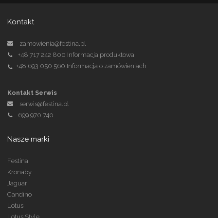
Kontakt
zamowienia@festina.pl
+48 717 242 800
Informacja produktowa
+48 693 050 560
Informacja o zamówieniach
Kontakt Serwis
serwis@festina.pl
699 970 740
Nasze marki
Festina
Kronaby
Jaguar
Candino
Lotus
Lotus Style