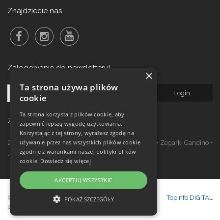
Znajdziecie nas
Zalogowanie do newsletteru!
×
Ta strona używa plików
cookie
Ta strona korzysta z plików cookie, aby
Zegarki w ofercie
zapewnić lepszą wygodę użytkowania.
Korzystając z tej strony, wyrażasz zgodę na
używanie przez nas wszystkich plików cookie
Zegarki Festina
•
Zegarki Kronaby
•
Zegarki Jaguar
•
Zegarki Candino
•
zgodnie z warunkami naszej polityki plików
Zegarki Lotus
•
Zegarki Calypso
cookie.
Dowiedz się więcej
AKCEPTUJ WSZYSTKIE
© Copyright Janeba Time Sp. z o.o. 2017-
Topinfo DIGITAL
POKAŻ SZCZEGÓŁY
2026
NIEZBĘDNE