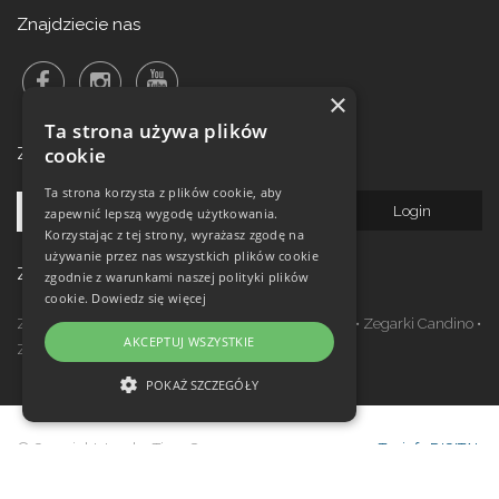
Znajdziecie nas
×
Ta strona używa plików
cookie
Zalogowanie do newsletteru!
Ta strona korzysta z plików cookie, aby
zapewnić lepszą wygodę użytkowania.
Korzystając z tej strony, wyrażasz zgodę na
używanie przez nas wszystkich plików cookie
Zegarki w ofercie
zgodnie z warunkami naszej polityki plików
cookie.
Dowiedz się więcej
Zegarki Festina
•
Zegarki Kronaby
•
Zegarki Jaguar
•
Zegarki Candino
•
AKCEPTUJ WSZYSTKIE
Zegarki Lotus
•
Zegarki Calypso
POKAŻ SZCZEGÓŁY
NIEZBĘDNE
© Copyright Janeba Time Sp. z o.o. 2017-
Topinfo DIGITAL
WYDAJNOŚĆ
2026
TARGETOWANIE