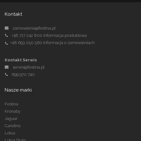
Kontakt
zamowienia@festina.pl
+48 717 242 800
Informacja produktowa
+48 693 050 560
Informacja o zamówieniach
Kontakt Serwis
serwis@festina.pl
699 970 740
Nasze marki
Festina
Kronaby
Jaguar
Candino
Lotus
Lotus Style