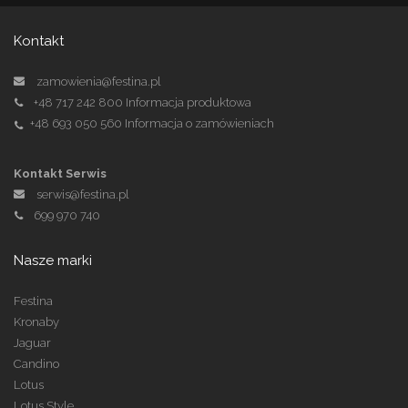
Kontakt
zamowienia@festina.pl
+48 717 242 800
Informacja produktowa
+48 693 050 560
Informacja o zamówieniach
Kontakt Serwis
serwis@festina.pl
699 970 740
Nasze marki
Festina
Kronaby
Jaguar
Candino
Lotus
Lotus Style