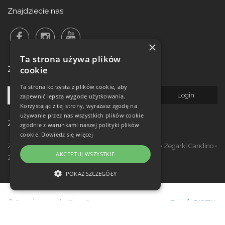
Znajdziecie nas
×
Ta strona używa plików
cookie
Zalogowanie do newsletteru!
Ta strona korzysta z plików cookie, aby
zapewnić lepszą wygodę użytkowania.
Korzystając z tej strony, wyrażasz zgodę na
używanie przez nas wszystkich plików cookie
Zegarki w ofercie
zgodnie z warunkami naszej polityki plików
cookie.
Dowiedz się więcej
Zegarki Festina
•
Zegarki Kronaby
•
Zegarki Jaguar
•
Zegarki Candino
•
AKCEPTUJ WSZYSTKIE
Zegarki Lotus
•
Zegarki Calypso
POKAŻ SZCZEGÓŁY
NIEZBĘDNE
© Copyright Janeba Time Sp. z o.o. 2017-
Topinfo DIGITAL
WYDAJNOŚĆ
2026
TARGETOWANIE