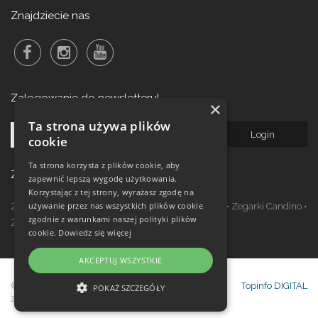
Znajdziecie nas
Zalogowanie do newsletteru!
×
Ta strona używa plików
cookie
Ta strona korzysta z plików cookie, aby
Zegarki w ofercie
zapewnić lepszą wygodę użytkowania.
Korzystając z tej strony, wyrażasz zgodę na
używanie przez nas wszystkich plików cookie
Zegarki Festina
•
Zegarki Kronaby
•
Zegarki Jaguar
•
Zegarki Candino
•
zgodnie z warunkami naszej polityki plików
Zegarki Lotus
•
Zegarki Calypso
cookie.
Dowiedz się więcej
AKCEPTUJ WSZYSTKIE
© Copyright Janeba Time Sp. z o.o. 2017-
Topinfo DIGITAL
POKAŻ SZCZEGÓŁY
2026
NIEZBĘDNE