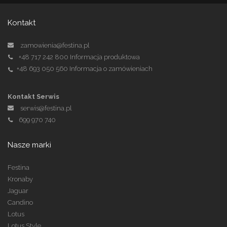
Kontakt
zamowienia@festina.pl
+48 717 242 800
Informacja produktowa
+48 693 050 560
Informacja o zamówieniach
Kontakt Serwis
serwis@festina.pl
699 970 740
Nasze marki
Festina
Kronaby
Jaguar
Candino
Lotus
Lotus Style