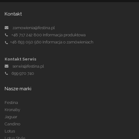
Kontakt
zamowienia@festina.pl
+48 717 242 800
Informacja produktowa
+48 693 050 560
Informacja o zamówieniach
Kontakt Serwis
serwis@festina.pl
699 970 740
Nasze marki
Festina
Kronaby
Jaguar
Candino
Lotus
Lotus Style