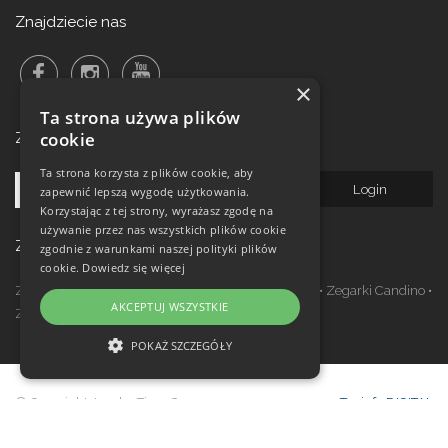
Znajdziecie nas
×
Ta strona używa plików
cookie
Zalogowanie do newsletteru!
Ta strona korzysta z plików cookie, aby
zapewnić lepszą wygodę użytkowania.
Korzystając z tej strony, wyrażasz zgodę na
używanie przez nas wszystkich plików cookie
Zegarki w ofercie
zgodnie z warunkami naszej polityki plików
cookie.
Dowiedz się więcej
Zegarki Festina
•
Zegarki Kronaby
•
Zegarki Jaguar
•
Zegarki Candino
•
AKCEPTUJ WSZYSTKIE
Zegarki Lotus
•
Zegarki Calypso
POKAŻ SZCZEGÓŁY
NIEZBĘDNE
© Copyright Janeba Time Sp. z o.o. 2017-
Topinfo DIGITAL
WYDAJNOŚĆ
2026
TARGETOWANIE